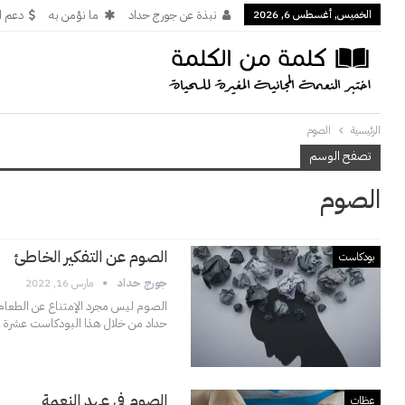
الخميس, أغسطس 6, 2026
نبذة عن جورج حداد
ما نؤمن به
دعم ا
الرئيسية
الصوم
تصفح الوسم
الصوم
الصوم عن التفكير الخاطئ
بودكاست
جورج حداد
مارس 16, 2022
الصوم ليس مجرد الإمتناع عن الطعام،
حداد من خلال هذا البودكاست عشرة أ
الصوم في عهد النعمة
عظات