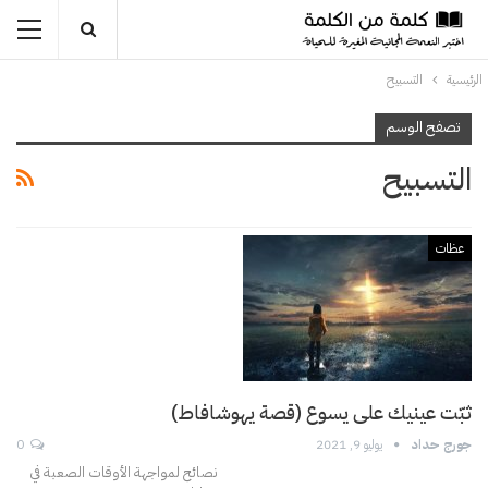
الرئيسية
التسبيح
تصفح الوسم
التسبيح
عظات
ثبّت عينيك على يسوع (قصة يهوشافاط)
جورج حداد
يوليو 9, 2021
0
نصائح لمواجهة الأوقات الصعبة في