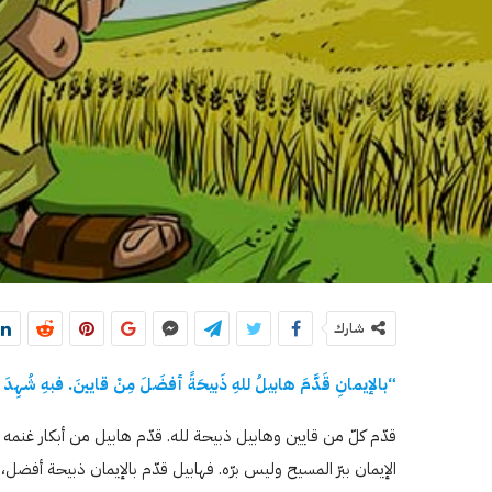
شارك
“بالإيمانِ قَدَّمَ هابيلُ للهِ ذَبيحَةً أفضَلَ مِنْ قايينَ. فبهِ شُهِدَ لهُ أ
قدّم كلّ من قايين وهابيل ذبيحة لله. قدّم هابيل من أبكار غنمه
الإيمان ببرّ المسيح وليس برّه. فهابيل قدّم بالإيمان ذبيحة أفض