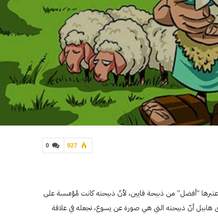
0
927
اعتبرها “أفضل” من ذبيحة قايين، لأنّ ذبيحته كانت مُؤسّسة على
رأى هابيل أنّ ذبيحته التي هي صورة عن يسوع، تجعله في علاقة