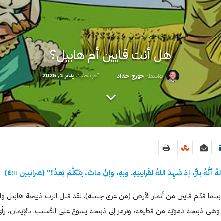
هل أنت قايين أم هابيل؟
آخر تحديث
يناير 1, 2025
بواسطة
جورج حداد
نَّهُ بارٌّ، إذ شَهِدَ اللهُ لقَرابينِهِ. وبهِ، وإنْ ماتَ، يتَكلَّمْ بَعدُ!” (عبرانيين
١١
:
٤
)
 بينما قدّم قايين من أثمار الأرض (من عرق جبينه). لقد قبل الرب ذبيحة هابيل و
ل، وهي ذبيحة دمويّة من قطيعه، وترمز إلى ذبيحة يسوع على الصَّليب. بالإيمان، 