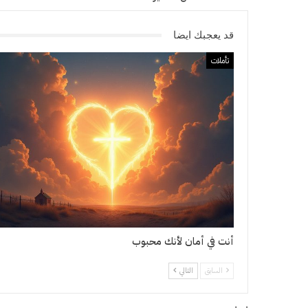
قد يعجبك ايضا
تأملات
أنت في أمان لأنك محبوب
السابق
التالي