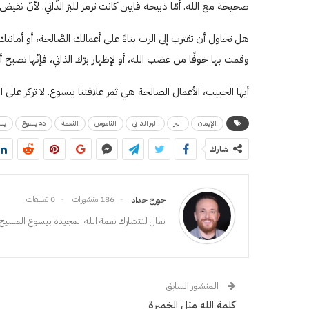
صحيحة مع الله. أمّا ذبيحة قايين كانت ترمز للبرّ الذّاتي. لأنّ نقيض 
هل تحاول أن تقترب إلى الرب بناءً على أعمالك الصَّالحة، أو أمان
وقمت بها خوفًا من غضب الله، أو لإظهار برّك الذاتي، فإنّها تصبح أ
أيها الحبيب، الأعمال الصالحة هي ثمر علاقتنا بيسوع. لا تركز على
الإيمان
البر
البر الذاتي
الناموس
النعمة
دم يسوع
يس
شارك
186 منشورات
0 تعليقات
جورج حداد
تعال لنتشارك نعمة الله المجيدة بيسوع المسيح،
المنشور السابق
كلمة الله مثل الخميرة