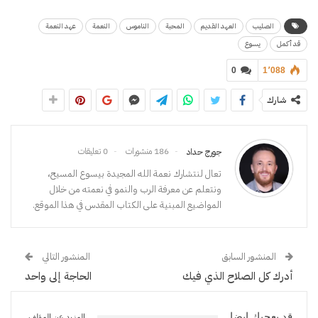
الصليب
العهد القديم
المحبة
الناموس
النعمة
عهد النعمة
قد أكمل
يسوع
0
1٬088
شارك
186 منشورات
0 تعليقات
جورج حداد
تعال لنتشارك نعمة الله المجيدة بيسوع المسيح،
ونتعلم عن معرفة الرب والنمو في نعمته من خلال
المواضيع المبنية على الكتاب المقدس في هذا الموقع.
المنشور السابق
المنشور التالي
أدرك كل الصلاح الذي فيك
الحاجة إلى واحد
قد يعجبك ايضا
المزيد عن المؤلف