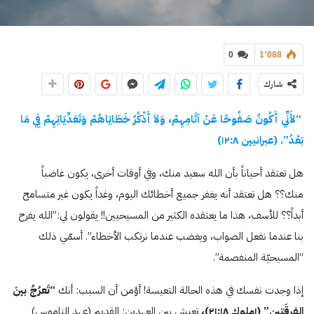
0
1٬088
شارك
“لأَنِّي أَكُونُ صَفُوحًا عَنْ آثَامِهِمْ، وَلاَ أَذْكُرُ خَطَايَاهُمْ وَتَعَدِّيَاتِهِمْ فِي مَا
بَعْدُ”. (عبرانيين ۱٢:۸)
هل تعتقد أحياناً بأن الله سعيد منك، وفي أوقات أخرى، يكون غاضباً
منك؟؟ هل تعتقد أنه يغفر جميع أخطائك اليوم، وغداً يكون غير متسامح
أبداً؟؟ للأسف، هذا ما يعتقده الكثير من المسيحيين!! يقولون لي:”الله يفرح
بنا عندما نفعل الصواب، ويغضب عندما نرتكب الأخطاء”. أسمّي ذلك
“المسيحيّة المنفصمة”.
إذا وجدت نفسك في هذه الحالة التعيسة! أؤمن أن السبب: أنك
“تَعرُجُ بينَ
الفِرقَتين”
(۱ملوك ٢۱:۱۸)،
تعيش بين العهدين: القديم (عهد الناموس)