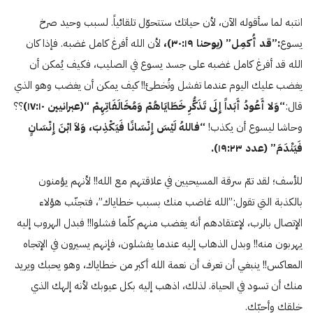
انتبه لما سأقوله الآن، لأن حياتك ستتحوّل تلقائياً. لسبب وحيد صرخ
يسوع
:”قد أُكمِل”
(يوحنا ٣۰:۱٩)،
لأن الله أفرغ كامل غضبه. فإذا كان
الله قد أفرغ كامل غضبه على جسد يسوع في الصليب، فكيف يُمكن أن
يغضب عليك اليوم عندما تفشل وتُخطئ!! كيف يمكن أن يغضب وهو الذي
قال:
“وَلا أَعُودُ أَبَداً إِلَى تَذَكُّرِ خَطَايَاهُمْ وَمُخَالَفَاتِهِمْ
“(عبرانيين ۱۷:۱۰)
؟؟
وحاشا ليسوع أن يكذب!
“فاللهُ لَيْسَ إِنْسَانًا فَيَكْذِبَ، وَلاَ ابْنَ إِنْسَانٍ
فَيَنْدَمَ”
(عدد ۱٩:٢٣).
للأسف؛ لقد تمّ سرقة المسيحيين في علاقتهم مع الله!! لأنهم يؤمنون
بالكذبة التي تقول:”الله غاضب منك بسبب خطاياك”، فتجنّب هؤلاء
الإتصال بالرب، لإعتقادهم أنه يغضب منهم كلّما فشلوا!! فبدل الهروب إليه
يهربون منه!! وبدل الذهاب إليه عندما يفشلون، فإنهم يسيرون في الإتجاه
المعاكس!! ينبغي أن تعرف أن نعمة الله أكبر من خطاياك، وهو يحبك ويريد
منك أن تسود في الحياة. لذلك، اذهب إليه بكل عيوبك لأنه إلهك الذي
خلقك وأحبّك.