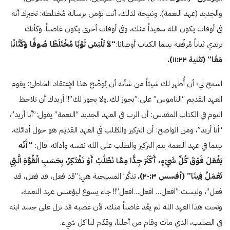
والجديد (عهد النعمة). ونتيجة لذلك، أنت تؤمن برسالة مُختلطة: تخبرك أنه
في أوقات يكون الله سعيداً منك، وفي أوقات أخرى يكون غاضباً. وكأنك
ترتدي ثياباً مُرقّعة بينما الكتاب أوصانا:
“لاَ تَلْبَسْ ثَوْبًا مُخْتَلَطًا صُوفًا وَكَتَّانًا
مَعًا” (تثنية ۱۱:٢٢).
اسمح لي؛ أن أُظهر لك شيئاً من شأنه أن يُوضّح هذا الإعتقاد الخاطئ: يقوم
العهد القديم “الناموس” على:”يجوز لك..ولا يجوز لك”!! أريدك أن تلاحظ
اليوم في الكتاب المقدس: أن الرب في العهد الجديد “النعمة” يقول:”أنا أريد”،
“أنا أريد”، ومن الواضح: أن التركيز والطّلب في العهد القديم هو حول أدائك،
بينما في عهد النعمة يتم التركيز والطلب على الله نفسه وأدائه. قال:
“أَنّه
يَفْعَلَ فَوْقَ كُلِّ شَيْءٍ، أَكْثَرَ جِدًّا مِمَّا نَطْلُبُ أَوْ نَفْتَكِرُ، بِحَسَبِ الْقُوَّةِ الَّتِي
تَعْمَلُ فِينَا” (أفسس ٢۰:٣).
تذكّر! المسيحية هي:”قد فعل، قد فعل، قد
فعل”، وليست:”افعل… افعل…افعل”!! جاء يسوع ليؤسّس عهد النعمة،
وتحت هذا العهد الله لم يعُد غاضباً منك، لأن غضبه قد نزل على جسد ابنه
في الصليب، الذي مات وقام من أجلنا، وقدّم لنا كل شيء.