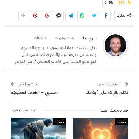
0
904
شارك
186 منشورات
0 تعليقات
جورج حداد
تعال لنتشارك نعمة الله المجيدة بيسوع المسيح،
ونتعلم عن معرفة الرب والنمو في نعمته من خلال
المواضيع المبنية على الكتاب المقدس في هذا الموقع.
المنشور السابق
المنشور التالي
تكلم بالبركة على أولادك
المسيح – الخيمة الحقيقيّة
قد يعجبك ايضا
المزيد عن المؤلف
تأملات
تأملات