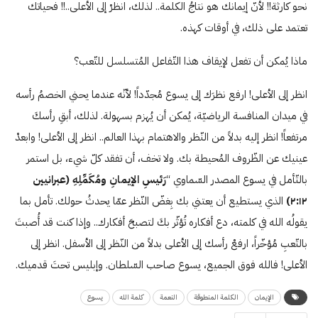
نحو كارثة!! لأنّ إيمانك هو نتاجُ الكلمة.. لذلك، انظرْ إلى الأعلى..!! فحياتك
تعتمد على ذلك، في أوقات كهذه.
ماذا يُمكن أن تفعل لإيقاف هذا التّفاعل المُتسلسل للتّعب؟
انظر إلى الأعلى! ارفع نظرَك إلى يسوع مُجدّداً! لأنّه عندما يحني الخصمُ رأسه
في ميدان المنافسة الرياضيّة، يُمكن أن يُهزم بسهولة. لذلك، أبقِ رأسكَ
مرتفعاً! انظر إليه بدلاً من النّظر والاهتمام بهذا العالم.. انظر إلى الأعلى! وابعدْ
عينيك عن الظّروف المُحيطة بك. ولا تخف، أن تفقد كلّ شيء، بل استمر
بالتّأمل في يسوع المصدر السّماوي “
رَئيسِ الإيمانِ ومُكَمِّلِهِ
(عبرانيين
١٢
:
٢
)
الذي يستطيع أن يعتني بك بِغضّ النّظر عمّا يحدثُ حولك. تأمل بما
يقولُه الله في كلمته، دع أفكاره تُؤثّر بكَ لتصبحَ أفكارك.. وإذا كنت قد أُصبتَ
بالتّعبِ مُؤخّراً، ارفعْ رأسك إلى الأعلى بدلاً من النّظر إلى الأسفل. انظر إلى
الأعلى! فالله فوق الجميع، يسوع صاحب السّلطان. وإبليس تحتَ قدميك.
الإيمان
الكلمة المنطوقة
النعمة
كلمة الله
يسوع