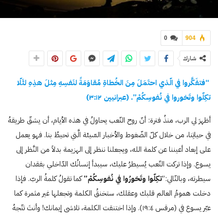
0
904
شارك
“فتفَكَّروا في الّذي احتَمَلَ مِنَ الخُطاةِ مُقاوَمَةً لنَفسِهِ مِثلَ هذِهِ لئَلّا
تكِلّوا وتَخوروا في نُفوسِكُمْ”. (عبرانيين
١٢
:
٣
)
أظهرَ لي الرب، منذُ فترة: أنّ روح التّعب يحاولُ في هذه الأيام، أن يشقّ طريقهُ
في حياتِنا، من خلال كلّ الضّغوط والأخبار السّيئة الَّتي تحيطُ بنا. فهو يعمل
على إبعاد أعيننا عن كلمة الله، ويجعلنا ننظر إلى الهزيمة بدلاً من النَّظر إلى
يسوع. وإذا تركت التّعب يُسيطرُ عليك، سيبدأ إنسانُك الدّاخلي بفقدان
سيطرته، وبالتّالي:”
تكِلّوا وتَخورُوا في نُفوسِكُمْ”
كما تقولُ كلمةُ الربّ. فإذا
دخلت همومُ العالم قلبك وعقلك، ستخنقُ الكلمة وتجعلها غير مثمرة كما
عبّر يسوع في (مرقس ١٩:٤). وإذا اختنقت الكلمة، تلاشى إيمانك! وأنتَ تتّجهُ