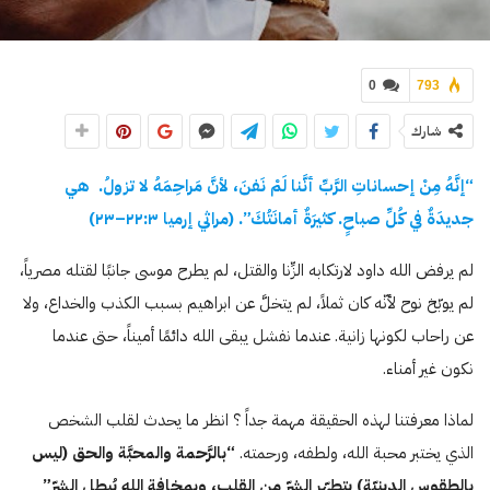
0
793
شارك
“إنَّهُ مِنْ إحساناتِ الرَّبِّ أنَّنا لَمْ نَفنَ، لأنَّ مَراحِمَهُ لا تزولُ. هي
جديدَةٌ في كُلِّ صباحٍ. كثيرَةٌ أمانَتُكَ”. (مراثي إرميا
۳
:
۲۲
–
۲۳
)
لم يرفض الله داود لارتكابه الزِّنا والقتل، لم يطرح موسى جانبًا لقتله مصرياً،
لم يوبّخ نوح لأنّه كان ثملاً، لم يتخلَّ عن ابراهيم بسبب الكذب والخداع، ولا
عن راحاب لكونها زانية. عندما نفشل يبقى الله دائمًا أميناً، حتى عندما
نكون غير أمناء.
لماذا معرفتنا لهذه الحقيقة مهمة جداً ؟ انظر ما يحدث لقلب الشخص
الذي يختبر محبة الله، ولطفه، ورحمته.
“بالرَّحمة والمحبَّة والحق (ليس
بالطقوس الدينيّة) يتطهّر الشرّ من القلب، وبمخافة الله يُبطل الشرّ”