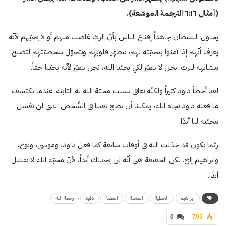
(أمثال
١٦
:
٦
الترجمة الموسّعة).
يحاول الشيطان جاهداً إقناع الناس بأنّ الربَّ غاضب منهم أو لا يحبّهم لأنّه
يعرف أنّهم إذا آمنوا بمحبّته لهم، تتطهّر قلوبهم وتتحوّل شخصيّتهم لتصبح
مشابهة للربّ. نحن لا نتغيّر لكي يحبّنا الله، نحن نتغيّر لأنّه يحبّنا حقاً.
لقد أخطأ داود كثيراً ولكنّه تعافى بسبب محبّة الله له الثابتة. عندما نكتشف
ما فعله داود تجاه الله، يمكننا أن نضع ثقتنا في الشَّخص الذي لن تفشل
محبّته لنا أبدًا.
ربَّما تكون قد خذلت الله في أوقات سابقة كما فعل داود، وموسى، ونوح،
وابراهيم إلخ. لكن الحقيقة هي أنّه لن يخذلك أبداً، لأنّ محبّة الله لا تفشل
أبدًا.
ابراهيم
الخطية
المحبة
النعمة
داود
رحمة الله
0
793