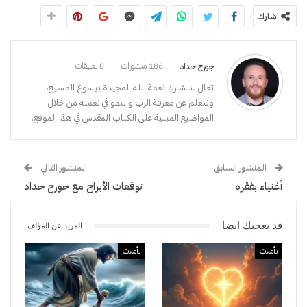
شارك
186 منشورات
0 تعليقات
جورج حداد
تعال لنتشارك نعمة الله المجيدة بيسوع المسيح،
ونتعلم عن معرفة الرب والنمو في نعمته من خلال
المواضيع المبنية على الكتاب المقدس في هذا الموقع.
المنشور السابق
المنشور التالي
أغنياء بفقره
توقعات الأبراج مع جورج حداد
قد يعجبك ايضا
المزيد عن المؤلف
تأملات
تأملات