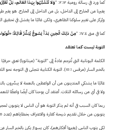
كما ورد في رسالة رومية ٢:۱٢: “
وَلا تَتَشَبَّهُوا بِهَذَا الْعَالَمِ، بَلْ تَغَيَّ
يغيرنا من الخارج إلى الداخل، بل من الداخل إلى الخارج. هو يغير طر
ويُركز على تغيير سلوكنا الظاهري، ولكن غالبًا ما يفشل في تحقيق ا
كما في متى ۱۷:٤: “
مِنْ ذلِكَ الْحِينِ بَدَأَ يَسُوعُ يُبَشِّرُ قَائِلاً: «تُوبُو
التوبة ليست كما تعتقد
الكلمة اليونانية التي تُترجم عادةً إلى “التوبة” (ميتانويا) تعني حرفي
بالخبر السار (مرقس ۱٥:۱). التوبة الكتابية تتجلى في التوجه نحو الله.
غالبًا ما يشتكي المتدينون من أن الواعظين بالنعمة لا يبشّرون بالت
ولا في أي من رسائله الثلاث. أعتقد أن يوحنا كان أيضًا واعظًا للنعمة
ربما كان السبب في أنه لم يذكر التوبة هو أن الناس لا يتوبون لمج
يتوبون من خلال تقديم ذبيحة كفارة والاعتراف بخطاياهم (عدد ۷:٥). لكن في العهد الجديد، نحن نقدم ذبيحة الحمد ونعترف باسمه (عبرانيين ۱٥:۱٣).
لكي يتوب الناس (يغيروا أفكارهم)، كان يسوع يكرز بالخبر السار ع