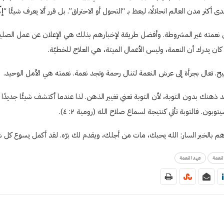
 مدن العالم انحلالًا، ليعظ بـ “التحول أو الاحتراق”. بل قرر ألا يعرف شيئًا “
إل
 نعمته غير المشروطة. وأفضل طريقة لإخبارهم بذلك هي الإعلان عن عمل الصليب
كان يدرك أن النعمة، وليس الأعمال الميتة، هي العلاج للخطيّة.
تعال بجرأة إلى عرش النعمة لتنال رحمة وتجد نعمة. نعمته هي الأمل الوحيد.
هنك بدون التوبة، لأن التوبة تعني تغيير الذهن. لذا عندما أكتشف شيئًا جديدًا
ن. فالتوبة تأتي كنتيجة لسماع صلاح الله (رومية ٢: ٤).
هم بالخبر السار: الله يحبك، مات من أجلك، ويقدم لك برّه. لقد أكمل يسوع كل 
لنعمة
عهد النعمة