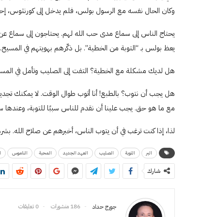
وكان الحال نفسه مع الرسول بولس، فلم يدخل إلى كورنثوس، إحدى أكثر
يحتاج الناس إلى سماع مدى حب الله لهم. يحتاجون إلى سماع عن
يعظ بولس بـ “التوبة من الخطية”. بل ذكّرهم بهويتهم في المسيح. 
هل لديك مشكلة مع الخطية؟ التفت إلى الصليب وتأمل في المسيح. 
هل يجب أن نتوب؟ بالطبع! أنا أتوب طوال الوقت. لا يمكنك تجديد ذ
مع ما هو حق. يجب علينا أن نقدم للناس سببًا للتوبة، وعندها سيتوبو
لذا، إذا كنت ترغب في أن يتوب الناس، أخبرهم عن صلاح الله. بشر
البر
التوبة
الصليب
العهد الجديد
المحبة
الناموس
ا
شارك
186 منشورات
0 تعليقات
جورج حداد