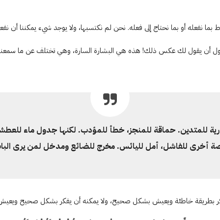
ما نفعله أو بما نحتاج إلى فعله. نحن لم نكتسبها، ولا يوجد شيء يمكننا أن نفع
ن يحاول أن يقول لك عكس ذلك! هذه هي البشارة السارة، وهي تختلف عن ما سمعناه 
ثورية للمتدين. حماقة للمنجز، خطأ للمؤدب. لكنها جدول ماء للعط
ة أخرى للفاشل، أمل لليائس. مخرج للضائع ومدخل لمن يرى البا
ن يفكر بطريقة خاطئة ويعيش بشكل صحيح، ولا يمكنه أن يفكر بشكل صحيح ويعيش