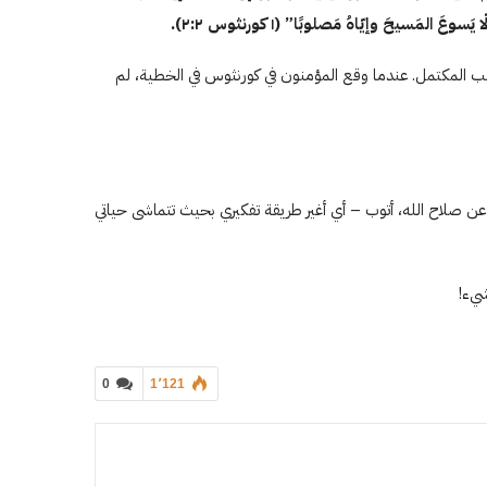
ّا يَسوعَ المَسيحَ وإيّاهُ مَصلوبًا” (
۱
كورنثوس
٢
:
٢
).
 المكتمل. عندما وقع المؤمنون في كورنثوس في الخطية، لم
 عن صلاح الله، أتوب – أي أغير طريقة تفكيري بحيث تتماشى حياتي
شيء!
0
1٬121