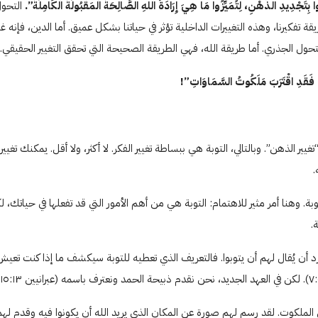
رُوا بِتَجْدِيدِ الذِّهْنِ، لِتُمَيِّزُوا مَا هِيَ إِرَادَةُ اللهِ الصَّالِحَةُ الْمَقْبُولَةُ الْكَامِلَةُ”.
التحول
يقة تفكيرنا، وهذه التغييرات الداخلية تؤثر في حياتنا بشكل عميق. أما الدين، فإنه 
لتحول الجذري. أما طريقة الله، فهي الطريقة الصحيحة التي تحقق التغيير الحقيقي.
ا، فَقَدِ اقْتَرَبَ مَلَكُوتُ السَّمَاوَاتِ”!
ًا “تغيير الذهن”. وبالتالي، التوبة هي ببساطة تغيير الفكر. لا أكثر، ولا أقل. يمكنك تغ
وبة. وهنا أمر مثير للاهتمام: التوبة هي من أهم الأمور التي قد تفعلها في حياتك، ل
.
رد أن يُقال لهم أن يتوبوا. فالتعريف الذي تعطيه للتوبة سيكشف ما إذا كنت تعيش
ن الملكوت. لقد رسم لهم صورة عن المكان الذي يريد الله أن يكونوا فيه وقدم له