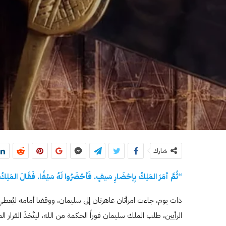
شارك
“ثُمَّ أمَرَ المَلِكُ بِإحْضَارِ سَيفٍ. فَأحْضَرُوا لَهُ سَيْفًا. فَقَالَ المَلِكُ 
ذات يوم، جاءت امرأتان عاهرتان إلى سليمان، ووقفتا أمامه ليُعطي ح
الرأيين، طلب الملك سليمان فوراً الحكمة من الله، ليتَّخذَ القرار الصا