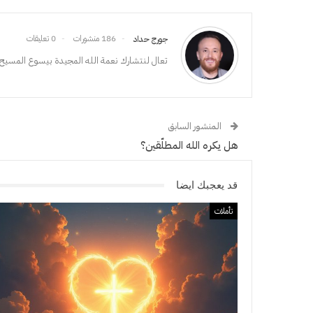
186 منشورات
0 تعليقات
جورج حداد
تعال لنتشارك نعمة الله المجيدة بيسوع المسيح،
المنشور السابق
هل يكره الله المطلّقين؟
قد يعجبك ايضا
تأملات