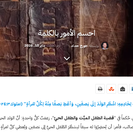
احسم الأمور بالكلمة
آخر تحديث
يناير 10, 2025
بواسطة
جورج حداد
لِخَادِمِهِ: اشْطُرِ الوَلَدَ إلَى نِصفَينِ، وَأعْطِ نِصفًا مِنْهُ لِكُلِّ امْرأةٍ” (
۱
ملوك
٣
:
٢٤
–
ُكماً في “
قضية الطفل الميِّت والطفل الحيّ
“، زعمَتْ كلُّ واحدةٍ: أنَّ الولد ال
ئب، فأمر: أن يُحضِرُوا له سيفاً ليشطُرَ الطّفل الحيَّ إلى نصفين ويُعطي كلَّ امرأةٍ ن