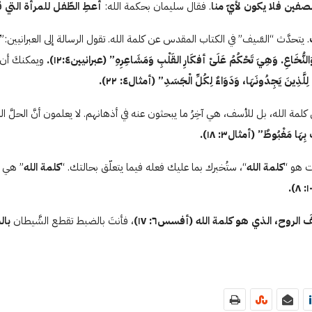
نصفين فلا يكون لأيّ منا
. فقال سليمان بحكمة الله:
أعطِ الطّفل للمرأة التي قال
. يتحدَّث “السَّيف” في الكتاب المقدس عن كلمة الله. تقول الرسالة إلى العبرانيين:”
 وَالنُّخَاعِ. وَهِيَ تَحْكُمُ عَلَىْ أفكَارِ القَلْبِ وَمَشَاعِرِهِ” (عبرانيين
٤
:
٢
۱
).
ويمكنكَ أن 
ٌ لِلَّذِينَ يَجِدُونَهَا، وَدَوَاءٌ لِكُلِّ الْجَسَدِ” (أمثال
٤
:
٢).
٢
لى كلمة الله، بل للأسف، هي آخِرُ ما يبحثون عنه في أذهانهم. لا يعلمون أنَّ الحلَّ
كُ بِهَا مَغْبُوطٌ” (أمثال
٣
:
۸
۱
).
ات هو “
كلمة الله
“، ستُخبرك بما عليك فعله فيما يتعلّق بحالتك. “
كلمة الله
” هي ح
).
۸
:
۱
َ الروح، الذي هو كلمة الله (أفسس
٦
:
۷
۱
)
، فأنتَ بالضبط تقطع الشَّيطان
بال