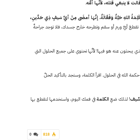
ت لا ينبغي قتله، لأنَّها أمُّه
.
كَلِمَةُ اللهِ حَيَّةٌ وَفَعَّالَةٌ. إنَّهَا أمضَى مِنْ أيِّ سَيفٍ ذِي حَدَّينِ،
تقطعَ أيَّ ورم أو سقم وتطرحه خارج جسدك، فلا توجد جراحةٌ
 الذي يبحثون عنه هو فيها! لأنَّها تحتوي على جميع الحلول التي
كمة الله في الحلول. اقرأ الكلمة، وستجد بالتأكيد الحلَّ
سِّيف
! لذلك ضعِ
الكلمة
في فمك اليوم، واستخدمها لتقطع بها
0
818