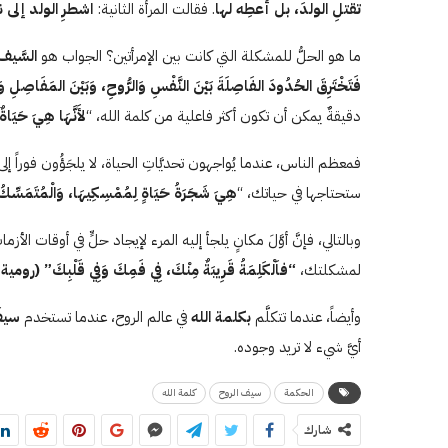
تقتلِ الولدَ، بل أعطِه لها
. فقالت المرأة الثانية:
اشطرِ الولد إلى 
ما هو الحلُّ للمشكلة التي كانت بين الإمرأتين؟ الجواب هو
السَّيف
فَتَخْتَرِقَ الحُدُودَ الفَاصِلَةَ بَيْنَ النَّفْسِ وَالرُّوحِ، وَبَيْنَ المَفَاصِلِ
دقيقةٌ يمكن أن تكون أكثر فاعلية من كلمة الله، “
لأَنَّهَا هِيَ حَيَاة
فمعظم الناس، عندما يُواجهون تحديَّاتِ الحياة، لا يلجَؤُون فوراً إ
ستحتاجها في حياتك، “
هِيَ شَجَرَةُ حَيَاةٍ لِمُمْسِكِيهَا، وَالْمُتَمَسِّ
وبالتالي، فإنَّ أوَّلَ مكانٍ يلجأ إليه المرء لإيجاد حلٍّ في أوقات الأزم
لمشكلتك،
“فاَلْكَلِمَةُ قَرِيبَةٌ مِنْكَ، فِي فَمِكَ وَفِي قَلْبِكَ” (رومية
۰
وأيضاً، عندما تتكلَّم
بكلمة الله
في عالم الروح، عندما تستخدم
سيف
أيَّ شيء لا تريد وجوده.
الحكمة
سيف الروح
كلمة الله
شارك