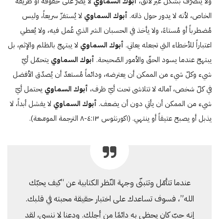
ولا يتصرّف بشكل غير لائق،
أبوك السماوي
لا يَصرّ على حقوقه أو طريقه
الخاص، لأنه لا يدور حول ذاته.
أبوك السماوي
لا يُستفزّ سريعاً، وليس
مُضطرباً أو مُستاءً، ولا يأخذ في الحسبان الشر الذي عُمل فيه، ولا يُعطي
اعتباراً للأخطاء التي تجعله يعاني.
أبوك السماوي
لا يبتهج بالظلم والإثم، بل
يبتهج عندما يسود الحقّ والأمور الصّحيحة.
أبوك السماوي
يتحمّل أيّ
شيء وكلّ شيء من الممكن أن يعترضه، ودائماً مُستعدّ أن يُصدّق الأفضل
في كلّ شخص، آماله لا تتلاشى تحت أيّ ظرف،
أبوك السماوي
يحتمل أيّ
شيء من الممكن أن يأتي دون أن يضعف.
أبوك السماوي
لا يفشل أبداً، لا
يذبل أو يصبح عتيقاً أو ينتهي. (۱كورنثوس ٤:۱٣-٨ الترجمة الموسّعة).
عندما تتأمّل وتتبنّى وجهة النّظر الكتابية عن “كيف يحبّك
الله”، فسوف تساعدك على اختبار حقيقة محبته في قلبك.
إنه حبّ كان يحظى به دائمًا من أجلك. ودعنا لا ننسى، لقد