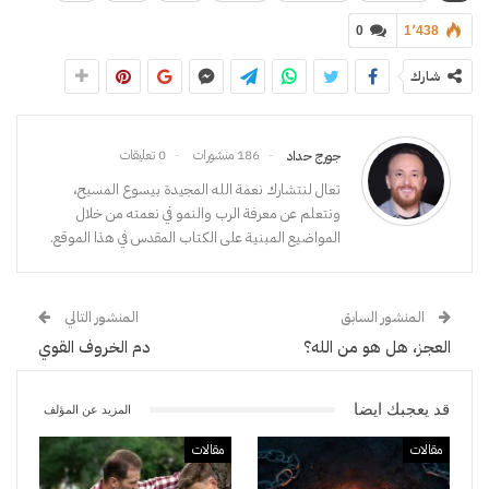
0
1٬438
شارك
186 منشورات
0 تعليقات
جورج حداد
تعال لنتشارك نعمة الله المجيدة بيسوع المسيح،
ونتعلم عن معرفة الرب والنمو في نعمته من خلال
المواضيع المبنية على الكتاب المقدس في هذا الموقع.
المنشور السابق
المنشور التالي
العجز، هل هو من الله؟
دم الخروف القوي
قد يعجبك ايضا
المزيد عن المؤلف
مقالات
مقالات