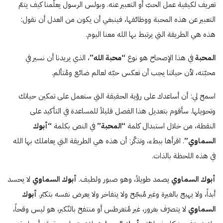
تعريف لكيفية عمل الحبّ أو التعبير عنه. وبولس الرسول يعلّمنا كيف يتمّ
التعبير عن هذه المحبة ووظائفها، فينبغي أن يكون من العدل أن نقول:
هذه هي الطريقة التي يرتبط بها الله معنا اليوم.
المحبة
في هذا الإصحاح هو نوع
“محبة
الله”
، الذي يريدنا أن نسير في
محبّته، لأن حياتنا يجب أن تعكس حبّه لعالم ضائع ومُتألم.
اسمح لي: أن أساعدك على رؤية الحقيقة التي ستعمل على تمكين حياتك
وتحويلها. سأقوم بتعديل هذا الفصل قليلاً للمساعدة في التأكيد على
النقطة، من خلال استبدال كلمة
“المحبة”
في النص بكلمة
“أبوك
السماوي”
. اقرأها ببطء، وتذكّر: أن هذه هي الطريقة التي يعاملك بها الله
في هذه اللحظة بالذات.
أبوك السماوي
يصمد طويلاً، وهو صبور ولطيف.
أبوك السماوي
لا يحسد
أبداً، ولا يهيج بالغيرة وغير مُبجّح ولا يتفاخر ولا يعرض نفسه بتكبّر.
أبوك
السماوي
لا يتصرّف بغرور، غير مُتغرطس أو منتفخ بالتّكبر، هو ليس وقحاً،