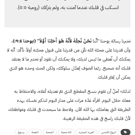
انسكب في قلبك عندما آمنت به، ولم يتركك (رومية ٥:٥).
تخبرنا رسالة يوحنا:”أنَّنا
نَحْنُ نُحِبُّهُ لأَنَّهُ هُوَ أَحَبَّنَا أَوَّلاً” (۱يوحنا
٤
:
۱۹
)
،
وأن قدرتنا على محبّة الله تأتي من قدرتنا على قبول محبّته أولاً. تأكّد: أنّه لا
يمكنك أن تُعطي ما ليس لديك، ولا يمكنك أن تقود أو تختبر ما لا يعتقد
قلبك أنه صحيح. ربّما الخوف يُعدّل سلوكك، ولكن الحبّ وحده هو الذي
يمكن أن يُغيّر قلبك.
لذلك؛ آملُ أن تقوم بنسخ المقطع الذي تمّ تعديله أعلاه، والاحتفاظ به
معك خلال اليوم. اقرأه عدّة مرات على مدار اليوم لتذكير نفسك بهذه
الطريقة التي يعاملك بها الله الآن. ولاحظ ما سيحدث في قلبك وعواطفك،
لأنّ قلبك راسخ في هذه الحقيقة الرهيبة.
الروح القدس
العهد الجديد
الله محبة
المحبة
النعمة
يسوع