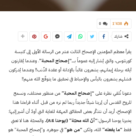
0
1٬438
شارك
يقرأ معظم المؤمنين الإصحاح الثالث عشر من الرسالة الأولى إلى كنيسة
كورنثوس، والتي يُشار إليه عموماً بـــــ
“إصحاح المحبة”
. وعندما يُقارنون
آياته برحلة إيمانهم، يشعرون غالباً بالإدانة أو عقدة الذّنب!! وعندما يُدركون
فشلهم يشعرون باليأس والإحباط في تحقيق ما يتوقّع الله منهم!!
دعونا نُلقي نظرة على
“إصحاح المحبة”
من منظور مختلف، ونسمح
للروح القدس أن يُرينا شيئاً جديداً ربما لم نره من قبل. أثناء قراءتنا هذا
الإصحاح، أريد أن نتذكّر بعض الحقائق المهمّة للغاية التي أودّ أن أشير إليها:
يخبرنا يوحنا الرسول:
“أنّ الله محبّة”
(۱يوحنا ٨:٤).
والمحبّة هنا لا تعني
فقط
“ما يفعله”
الله، ولكن
“من هو”
في جوهره. و”إصحاح
المحبة” هو