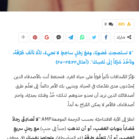
0
885
شارك
“
لا تستَصحِبْ غَضوبًا، ومَعَ رَجُلٍ ساخِطٍ لا تجيءْ، لئَلّا تألَفَ طُرُقَهُ،
وتأخُذَ شَرَكاً إلَى نَفسِكَ
“.
(أمثال
٢٢
:
٢٤
–
ە
٢
)
تؤثّرُ الصَّداقات تأثيراً قويّاً على حياة الفرد. فتحتفظ أنت بالأصدقاء الذين
يُحدّدون مدى تقدّمك في الحياة. وينتهي بك الأمر دائماً: إلى تعلّم طرق
أصدقائك الذين تريد أن تحذو حذوهم. لذلك؛ خُذْ وقتك بجديّة، واختر
أصدقاءك، فالأمر لا يمكن المُزاح به أبداً.
انظرْ إلى الآية الافتتاحيّة بحسب الترجمة الموسّعةAMP:”
لا تُصادِقْ رجلاً
مُصَاباً بنوباتِ الغضبِ، أو أن تذهبَ
(جنباً إلى جنبٍ)
مع رجلٍ سريعِ
الغضبِ، أو أنْ تتعلَّمَ طرقَهُ
(غير المنضَبطة)،
وتحاصرَ نفسَكَ
(في موقف