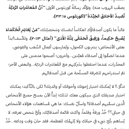
يصعُب الهروب منه). وتؤكّد رسالةُ كورنثوس الأولى:
“أنَّ المُعاشَراتِ الرَّديَّةَ
تُفسِدُ الأخلاقَ الجَيِّدَةَ”(
۱
كورنثوس
ە
۱
:
٣٣
).
غالباً ما يكون أصدقاؤُك انعكاساً لنفسك وشخصيّتك،
“مَنْ يُعَاشِرِ الْحُكَمَاءَ
يُصْبِحْ حَكِيماً، وَرَفِيقُ الْحَمْقَى يَنَلْهُ الأَذى” (أمثال
:۱٣).
٢٠
وللأسف!!بدأ
بعض الأشخاص؛ يشربون الكحول، ويُمارسون أعمال الشّغب والفوضى،
عندما انضمُّوا إلى أصدقاء مُعيَّنين…وآخرون؛ أصبحوا مدمنين على
المخدّرات، عندما احتفظوا بشَركتِهم مع المُعاشرات الرديّة…والبعض الآخر؛
تمّ استدراجهم للسَّرقة المسلّحة من قبل أصدقائهم.
تذكّرْ..!! لا يُمكنكَ اختيار إخوتك وأخواتك أو والديك!! لكن بالتَّأكيد؛ يمكنك
اختيار صديقك الذي سيكون معك. لذلك؛ اِبدأْ الآنَ بمسح جميع الأشخاص
الَّذين تسمِّيهم أصدقاءً!! واسألْ نفسك: ما هي مُساهمات هؤلاء الأشخاص
في حياتي؟؟ خُذْ ورقةً وقلماً، واكتبْ قائمة أصدقائِك، وأيُّ شخص تعرفه، لا
يُساهم بأيّ شيء في حياتك ولا يُلهمُك للعظمة، فقد حانَ وقت وداعه…خُذْ