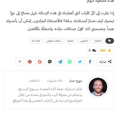
هذه الخطوة اليوم.
إذا نظرت إلى كلّ الآيات التي أعطيتك في هذه الرّسالة، فهل تحتاج إلى نبيٍّ
ليخبرك كيف تختارُ أصدقاءك بدقة!! فالأصدقاءُ الجيِّدون، يُمكن أن يأخذوك
بعيداً. ونصيحتي لك: كوّنْ صداقات جيِّدة، واحتفظْ بالأفضل.
الخطية
الناموس
النعمة
سلطان المؤمن
كلمة الله
0
885
شارك
186 منشورات
0 تعليقات
جورج حداد
تعال لنتشارك نعمة الله المجيدة بيسوع المسيح،
ونتعلم عن معرفة الرب والنمو في نعمته من خلال
المواضيع المبنية على الكتاب المقدس في هذا الموقع.