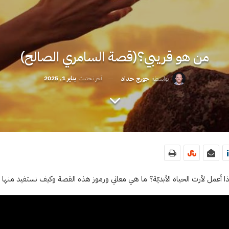
من هو قريبي؟(قصة السامري الصالح)
آخر تحديث
يناير 1, 2025
بواسطة
جورج حداد
ا أعمل لأرث الحياة الأبديّة؟ ما هي معاني ورموز هذه القصة وكيف نستفيد منها ا