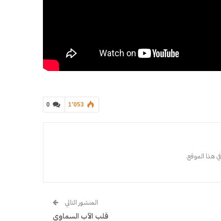
0
1٬053
ي هذا الموقع.
المنشور التالي
قلب الآب السماوي