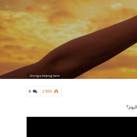
Giving a helping hand.
0
1٬053
ليوم؟