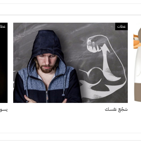
عظات
عظا
شجّع نفسك
يسوع