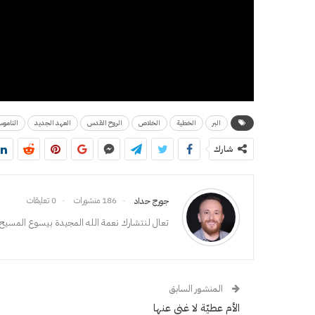
البر
الخطية
الخلاص
الروح القدس
العهد الجديد
النامو
شارك
186 منشورات
0 تعليقات
جورج حداد
تعال لنتشارك نعمة الله المجيدة بيسوع المسيح،
المنشور السابق
الأم عطيّة لا غنى عنها