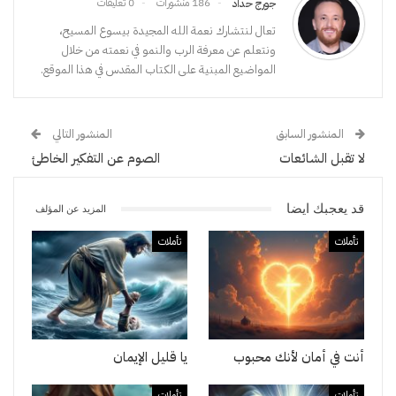
186 منشورات
0 تعليقات
جورج حداد
تعال لنتشارك نعمة الله المجيدة بيسوع المسيح،
ونتعلم عن معرفة الرب والنمو في نعمته من خلال
المواضيع المبنية على الكتاب المقدس في هذا الموقع.
المنشور السابق
المنشور التالي
لا تقبل الشائعات
الصوم عن التفكير الخاطئ
قد يعجبك ايضا
المزيد عن المؤلف
تأملات
تأملات
أنت في أمان لأنك محبوب
يا قليل الإيمان
تأملات
تأملات