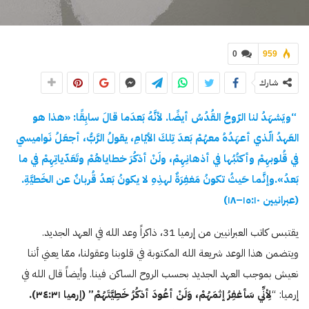
0
959
شارك
“ويَشهَدُ لنا الرّوحُ القُدُسُ أيضًا. لأنَّهُ بَعدَما قالَ سابِقًا: «هذا هو
العَهدُ الّذي أعهَدُهُ معهُمْ بَعدَ تِلكَ الأيّامِ، يقولُ الرَّبُّ، أجعَلُ نَواميسي
في قُلوبهِمْ وأكتُبُها في أذهانِهِمْ، ولَنْ أذكُرَ خطاياهُمْ وتَعَدّياتِهِمْ في ما
بَعدُ».وإنَّما حَيثُ تكونُ مَغفِرَةٌ لهذِهِ لا يكونُ بَعدُ قُربانٌ عن الخَطيَّةِ.
(عبرانيين
١٠
:
ە
١
–
١٨
)
يقتبس كاتب العبرانيين من إرميا 31، ذاكراً وعد الله في العهد الجديد.
ويتضمن هذا الوعد شريعة الله المكتوبة في قلوبنا وعقولنا، ممّا يعني أننا
نعيش بموجب العهد الجديد بحسب الروح الساكن فينا. وأيضاً قال الله في
إرميا: “
لِأنِّي سَأغفِرُ إثمَهُمْ، وَلَنْ أعُودَ أذكُرُ خَطِيَّتَهُمْ” (إرميا
٣١
:
۳٤
).