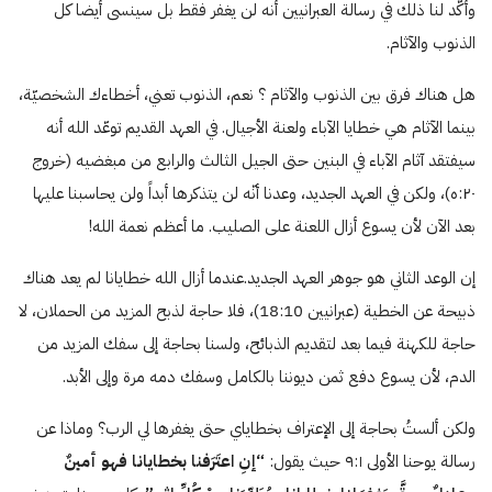
وأكّد لنا ذلك في رسالة العبرانيين أنه لن يغفر فقط بل سينسى أيضا كل
الذنوب والآثام.
هل هناك فرق بين الذنوب والآثام ؟ نعم، الذنوب تعني، أخطاءك الشخصيّة،
بينما الآثام هي خطايا الآباء ولعنة الأجيال. في العهد القديم توعّد الله أنه
سيفتقد آثام الآباء في البنين حتى الجيل الثالث والرابع من مبغضيه (خروج
٢٠:ە)، ولكن في العهد الجديد، وعدنا أنّه لن يتذكرها أبداً ولن يحاسبنا عليها
بعد الآن لأن يسوع أزال اللعنة على الصليب. ما أعظم نعمة الله!
إن الوعد الثاني هو جوهر العهد الجديد.عندما أزال الله خطايانا لم يعد هناك
ذبيحة عن الخطية (عبرانيين 18:10)، فلا حاجة لذبح المزيد من الحملان، لا
حاجة للكهنة فيما بعد لتقديم الذبائح، ولسنا بحاجة إلى سفك المزيد من
الدم، لأن يسوع دفع ثمن ديوننا بالكامل وسفك دمه مرة وإلى الأبد.
ولكن ألستُ بحاجة إلى الإعتراف بخطاياي حتى يغفرها لي الرب؟ وماذا عن
رسالة يوحنا الأولى ۹:١ حيث يقول:
“إنِ اعتَرَفنا بخطايانا فهو أمينٌ