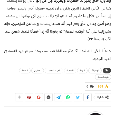
وعادِلٌ، حتَّى يَغفِرَ لنا خطايانا ويُطَهِّرَنا مِنْ كُلِّ إثمٍ”.
كان يوحنا يتحدث
هنا عن النّاس الخطاة الذين ينكرون أن لديهم خطيئة آدم، وليسوا بحاجة
إلى مخلّص. فكل ما عليهم فعله هو الإعتراف بيسوع لكي يولدوا من جديد،
وهو أمين وعادل حتّى يغفر لهم. أمّا عندما يتحدث يوحنا عن المؤمنين، فإنه
يشير إلينا على أنّنا “أولاده الصغار” ثم يخبرنا أنّه إذا أخطأنا فلدينا شفيع عند
الآب (١يوحنا ١:۲).
هنيئاً لنا لأن الله اختار ألاّ يتذكّر خطايانا فيما بعد، وهذا جوهر عهد النعمة في
العهد الجديد.
الإعتراف
التوبة
الخطية
العهد الجديد
الغفران
النعمة
عهد النعمة
0
959
شارك