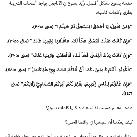
خدمة يسوع بشكل أفضل. رأينا يسوع في الأناجيل يواجه أصحاب الشريعة
بطرق وكلمات قاسية.
“وَمَنْ يَقُولُ: يَا أَحْمَقُ! يَسْتَحِقُّ نَارَ جَهَنَّمَ!” (متى ە:٢٢).
“فَإِنْ كَانَتْ عَيْنُكَ الْيُمْنَى فَخّاً لَكَ، فَاقْلَعْهَا وَارْمِهَا عَنْكَ” (متى ە:٢٩).
“وَإِنْ كَانَتْ يَدُكَ الْيُمْنَى فَخّاً لَكَ، فَاقْطَعْهَا وَارْمِهَا عَنْكَ” (متى ە:٣٠).
“فَكُونُوا أَنْتُمْ كَامِلِينَ، كَمَا أَنَّ أَبَاكُمُ السَّمَاوِيَّ هُوَ كَامِلٌ”! (متى ە:٤٨).
“فَإِنْ غَفَرْتُمْ لِلنَّاسِ زَلّاتِهِمْ، يَغْفِرْ لَكُمْ أَبُوكُمُ السَّمَاوِيُّ زَلّاتِكُمْ” (متى
١٤:٦).
هذه المعايير مستحيلة التنفيذ ولكنها كلمات يسوع!
كيف يمكننا أن نعيشها في واقعنا الحالي؟
امتلأت تعاليم يسوع عمداً بمعايير مستحيلة من أجل توضيح نقطة هامة أنّه