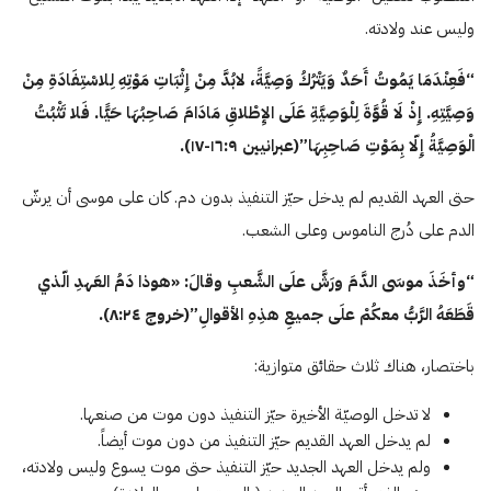
وليس عند ولادته.
“فَعِنْدَمَا يَمُوتُ أَحَدٌ وَيَتْرُكُ وَصِيَّةً، لابُدَّ مِنْ إِثْبَاتِ مَوْتِهِ لِلاسْتِفَادَةِ مِنْ
وَصِيَّتِهِ. إِذْ لَا قُوَّةَ لِلْوَصِيَّةِ عَلَى الإِطْلاقِ مَادَامَ صَاحِبُهَا حَيًّا. فَلا تَثْبُتُ
الْوَصِيَّةُ إِلّا بِمَوْتِ صَاحِبِهَا”(عبرانيين ١٦:٩-١۷).
حتى العهد القديم لم يدخل حيّز التنفيذ بدون دم. كان على موسى أن يرشّ
الدم على دُرج الناموس وعلى الشعب.
“وأخَذَ موسَى الدَّمَ ورَشَّ علَى الشَّعبِ وقالَ: «هوذا دَمُ العَهدِ الّذي
قَطَعَهُ الرَّبُّ معكُمْ علَى جميعِ هذِهِ الأقوالِ”(خروج ٨:٢٤).
باختصار، هناك ثلاث حقائق متوازية:
لا تدخل الوصيّة الأخيرة حيّز التنفيذ دون موت من صنعها.
لم يدخل العهد القديم حيّز التنفيذ من دون موت أيضاً.
ولم يدخل العهد الجديد حيّز التنفيذ حتى موت يسوع وليس ولادته،