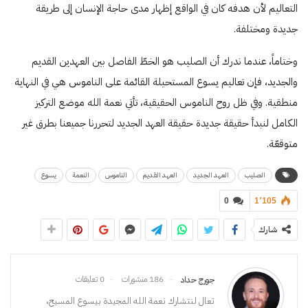
التعاليم لأن هدفه كان في الواقع إظهار مدى حاجة الإنسان إلى طريقة
جديدة ومختلفة.
وختاماً، عندما ندرك أن الصليب هو الخطّ الفاصل بين العهدين القديم
والجديد، فإن تعاليم يسوع المستحيلة القائمة على الناموس هي في النهاية
منطقية. وفي ظل روح الناموس الحقيقية، تأتي نعمة الله موضع التركيز
الكامل لنبدأ حقيقة جديدة حقيقة العهد الجديد لتحررنا جميعنا بطرق غير
متوقعّة.
الصليب
العهد الجديد
العهد القديم
الناموس
النعمة
يسوع
0
1٬105
شارك
186 منشورات
0 تعليقات
جورج حداد
تعال لنتشارك نعمة الله المجيدة بيسوع المسيح،