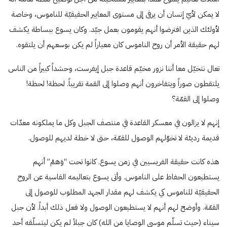
لا يمكن لأيّ إنسان أن يرقى إلى مستوى المعايير الحقيقيّة للناموس، وخاصة
لأولئك الذين افترضوا أنهم يقومون بعمل جيّد. وكان يسوع ببساطة يكشف
لهم حقيقة الأمر أن روح الناموس كان معياراً لم يكن بوسعهم أن يلتقوه.
تعال نتخيّل معا أننا نزور مخيّم قاعدة جبل إيفرست، وحشداً كبيراً من الناس
يلتقطون صوراً ويتفاخرون أنهم وصلوا إلى القمة تقريباً. لحظة! لحظة!
وصلوا إلى القمّة؟
إنهم لا يزالون في معسكر القاعدة في منتصف الجبل وكل ما يملكونه معدّات
قديمة رديئة لا تخوّلهم الوصول للقمّة، حتى لا خطة لديهم للوصول.
هذه كانت حقيقة الفريسيين في زمن يسوع. كانوا تحت “وَهمْ” أنهم
يستطيعون الحفاظ على الناموس. وأتى يسوع بتعاليمه القاسية عن الروح
الحقيقيّة للناموس كي يكشف لهم مقدار الجهد المطلوب للوصول إلى
القمّة. وأوضح لهم أنهم لا يستطيعون الوصول ولا فعل ذلك أبداً. لأن جبل
سيناء (حيث تسلّم موسى الوصايا من الله) كان جبلاً لم يكن ليتسلّقه أحد