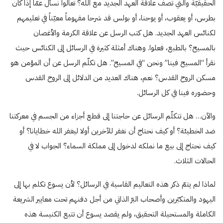
الحقيقيّة والتي تصف علاقة العهد الجديد مع الله؟ تعالوا نسأل عمّا إذا كان
بطرس، أو يعقوب، أو يوحنا، أو بولس قد شرحا مفهوماً معيّناً في تعليمهم
لكنائس العهد الجديد. هل كتب الرسل عن علاقة الكرمة والأغصان
بالمسيح؟ بالطبع، فعلوا. وهناك أمثلة كثيرة في الرسائل إلى الكنائس حيث
نقرأ “المسيح فينا” ونحن “في المسيح”. هل تكلّم الرسل عن أن المؤمن هو
مسكن الروح القدس؟ نعم، هناك العديد من الدلائل إلى الروح القدس
وحضوره فينا في كل الرسائل.
والآن… هل تتكلّم الرسائل عن حاجتنا إلى قطع أجزاء من الجسم في معركتنا
ضد الخطيئة؟ أو كيف نحتاج أن نغفر للآخرين أولا ليغفر الله خطايانا؟ أو
كيف نحتاج إلى بيع ما نملكه لدخول إلى مملكة السماء؟ الجواب لا في
الحالات الثلاث.
لماذا لم يتمّ ذكر هذه التعاليم القاسية في الرسائل؟ لأن يسوع تكلم بها إلى
اليهود والمتكبّرين وأصحاب البرّ الذاتي من أجل دفنهم تحت معايير الشريعة
الكاملة والمستحيلة التحقيق، ولم يقصد يسوع أن تتبع الكنيسة هذه