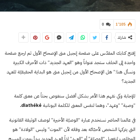
0
1٬105
شارك
إفتح كتابك المقدّس على صفحة إنجيل متى الإصحاح الأول ثم ارجع صفحة
واحدة إلى الخلف ستجد عنواناً وهو “العهد الجديد” ذات الأحرف الكبيرة
ونسأل هنا:” هل الإصحاح الأول من إنجيل متى هو البداية الحقيقيّة للعهد
الجديد؟
للإجابة وكي نفهم هذا الأمر بشكل أفضل سنغوص بحثاً عن معنى كلمة
“وصية” “وعهد”، وهما لنفس المعنى للكلمة اليونانية
diathéké.
في عالمنا الحاضر نستخدم عبارة “الوصيّة الأخيرة” لوصف الوثيقة القانونية
التي يتركها الشخص لأحبّائه بعد وفاته لأن “الموت” وليس “الولادة” هو
المطلوب لتفعيل “الوصيّة” أو “العهد” إذاً العهد الجديد يبدأ بموت المسيح