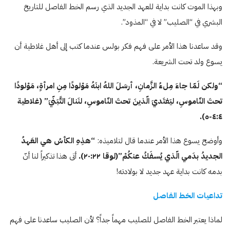
وبهذا الموت كانت بداية للعهد الجديد الذي رسم الخط الفاصل للتاريخ
البشري في “الصليب” لا في “المذود”.
وقد ساعدنا هذا الأمر على فهم فكر بولس عندما كتب إلى أهل غلاطية أن
يسوع ولد تحت الشريعة.
“ولكن لَمّا جاءَ مِلءُ الزَّمانِ، أرسَلَ اللهُ ابنَهُ مَوْلودًا مِنِ امرأةٍ، مَوْلودًا
تحتَ النّاموسِ، ليَفتَديَ الّذينَ تحتَ النّاموسِ، لنَنالَ التَّبَنّيَ” (غلاطية
٤:٤-ە).
وأوضح يسوع هذا الأمر عندما قال لتلاميذه:
“هذِهِ الكأسُ هي العَهدُ
الجديدُ بدَمي الّذي يُسفَكُ عنكُمْ”(لوقا ٢٠:٢٢).
أتى هذا تذكيراً لنا أنّ
بدمه كانت بداية عهد جديد لا بولادته!
تداعيات الخط الفاصل
لماذا يعتبر الخط الفاصل للصليب مهماً جداً؟ لأن الصليب ساعدنا على فهم