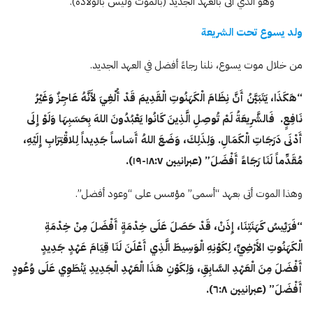
وهو الذي أتى بالعهد الجديد (بالموت وليس بالولادة).
ولد يسوع تحت الشريعة
من خلال موت يسوع، نلنا رجاءً أفضل في العهد الجديد.
“هَكَذَا، يَتَبَيَّنُ أَنَّ نِظَامَ الْكَهَنُوتِ الْقَدِيمَ قَدْ أُلْغِيَ لأَنَّهُ عَاجِزٌ وَغَيْرُ
نَافِعٍ. فَالشَّرِيعَةُ لَمْ تُوصِلِ الَّذِينَ كَانُوا يَعْبُدُونَ اللهَ بِحَسَبِهَا وَلَوْ إِلَى
أَدْنَى دَرَجَاتِ الْكَمَالِ. وَلِذَلِكَ، وَضَعَ اللهُ أَسَاساً جَدِيداً لِلاقْتِرَابِ إِلَيْهِ،
مُقَدِّماً لَنَا رَجَاءً أَفْضَلَ” (عبرانيين ١٨:۷-١٩).
وهذا الموت أتى بعهد “أسمى” مؤسّس على “وعود أفضل”.
“فَرَئِيسُ كَهَنَتِنَا، إِذَنْ، قَدْ حَصَلَ عَلَى خِدْمَةٍ أَفْضَلَ مِنْ خِدْمَةِ
الْكَهَنُوتِ الأَرْضِيِّ، لِكَوْنِهِ الْوَسِيطَ الَّذِي أَعْلَنَ لَنَا قِيَامَ عَهْدٍ جَدِيدٍ
أَفْضَلَ مِنَ الْعَهْدِ السَّابِقِ، وَلِكَوْنِ هَذَا الْعَهْدِ الْجَدِيدِ يَنْطَوِي عَلَى وُعُودٍ
أَفْضَلَ” (عبرانيين
٨
:
٦
).