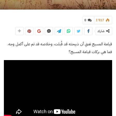
0
1٬017
شارك
قيامة المسيح تعني أن ذبيحته قد قُبلت، وخلاصه قد تم على أكمل وجه.
فما هي بركات قيامة المسيح؟