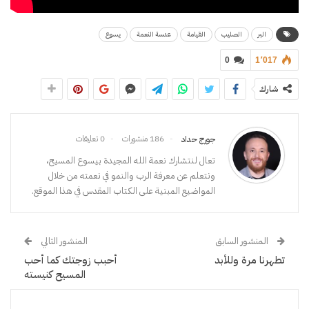
البر
الصليب
القيامة
عدسة النعمة
يسوع
0
1٬017
شارك
186 منشورات
0 تعليقات
جورج حداد
تعال لنتشارك نعمة الله المجيدة بيسوع المسيح،
ونتعلم عن معرفة الرب والنمو في نعمته من خلال
المواضيع المبنية على الكتاب المقدس في هذا الموقع.
المنشور السابق
المنشور التالي
تطهرنا مرة وللأبد
أحبب زوجتك كما أحب
المسيح كنيسته