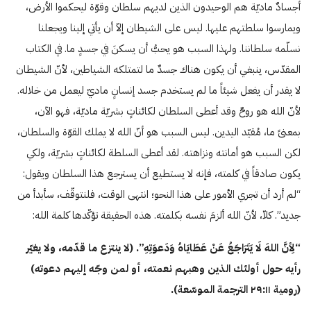
أجسادٌ ماديّة هم الوحيدون الذين لديهم سلطان وقوّة ليحكموا الأرض،
ويمارسوا سلطتهم عليها. ليس على الشيطان إلاّ أن يأتي إلينا ويجعلنا
نسلّمه سلطاننا. ولهذا السبب هو يحبُّ أن يسكنَ في جسدٍ ما. في الكتاب
المقدّس، ينبغي أن يكون هناك جسدٌ ما لتمتلكه الشياطين، لأنّ الشيطان
لا يقدر أن يفعل شيئاً ما لم يستخدم جسد إنسانٍ ماديّ ليعمل من خلاله.
لأنّ الله هو روحٌ وقد أعطى السلطان لكائناتٍ بشريّة ماديّة، فهو الآن،
بمعنىً ما، مُقيّد اليدين. ليس السبب هو أنّ الله لا يملك القوّة والسلطان،
لكن السبب هو أمانته ونزاهته. لقد أعطى السلطة لكائناتٍ بشريّة، ولكي
يكون صادقاً في كلمته، فإنه لا يستطيع أن يسترجع هذا السلطان ويقول:
“لم أرد أن تجري الأمور على هذا النحو؛ انتهى الوقت، فلنتوقّف، سأبدأ من
جديد”. كلاّ، لأنّ الله ألزمَ نفسه بكلمته. هذه الحقيقة تؤكّدها كلمة الله:
“لِأنَّ اللهَ لَا يَتَرَاجَعُ عَنْ عَطَايَاهُ وَدَعوَتِهِ”.
(لا ينتزع ما قدّمه، ولا يغيّر
رأيه حول أولئك الذين وهبهم نعمته، أو لمن وجّه إليهم دعوته)
(رومية ۲۹:۱۱ الترجمة الموسّعة).