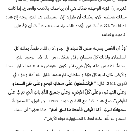
مُنهزم. إنّ قوّته الوحيدة ضدّك هي أن يهاجمك بالكذب والخداع. إذا كانت
حياتك تتحطّم الآن، يمكنك أن تقول: “إنّ الشيطان هو الذي يوجّه إليَّ هذه
الطلقات” ،لكنّك أنتَ مَن يزُوّده بالذخيرة. يجب عليك أنتَ أن ترُدَّ على
أكاذيبه وخداعه.
أوَدُّ أن ألخّص بسرعة بعض الأشياء. في البدءِ، كان الله، طبعاً، يملك كلّ
السلطان. ولذلك كلِّ سلطانٍ وقوَّةٍ ينبثقان من الله لأنه الوحيد الذي
يستمدُّ قوّته من ذاته. وكلُّ شيءٍ آخر يكون بتفويض منه. عندما خلق السماء
والأرض ،كان لديه كلّ قوّة و سلطان. ثمّ عندما خلق الله آدمَ وحوّاء في
تكوين 26:1، قال: ”
فيَتَسَلَّطونَ علَى سمَكِ البحرِ وعلَى طَيرِ السماءِ
وعلَى البَهائمِ، وعلَى كُلِّ الأرضِ، وعلَى جميعِ الدَّبّاباتِ الّتي تدِبُّ علَى
الأرضِ”.
ضَعْ هذه الآية مع الآية في مزمور ۱٦:۱۱٥ التي تقول،
“السمواتُ
سمواتٌ للربِّ. أمّا الأرض فأعطاها لبني آدمَ”
. هذا يعني:” أن سماء
السماوات للّه، لكنه أعطانا المسؤولية تجاه الأرض”.