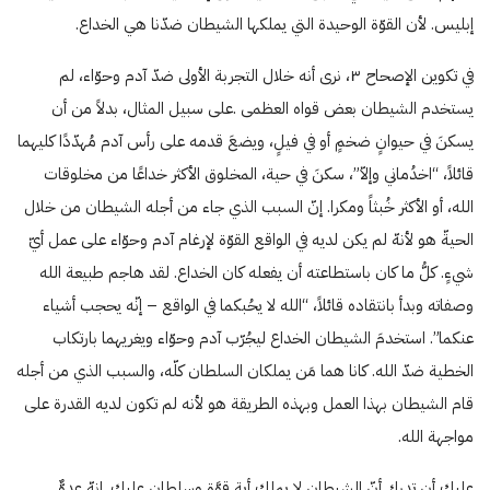
إبليس. لأن القوّة الوحيدة التي يملكها الشيطان ضدّنا هي الخداع.
في تكوين الإصحاح ٣، نرى أنه خلال التجربة الأولى ضدّ آدم وحوّاء، لم
يستخدم الشيطان بعض قواه العظمى .على سبيل المثال، بدلاً من أن
يسكنَ في حيوانٍ ضخمٍ أو في فيلٍ، ويضعَ قدمه على رأس آدم مُهدّدًا كليهما
قائلاً، “اخدُماني وإلاّ”، سكنَ في حية، المخلوق الأكثر خداعًا من مخلوقات
الله، أو الأكثر خُبثاً ومكرا. إنّ السبب الذي جاء من أجله الشيطان من خلال
الحيةّ هو لأنهّ لم يكن لديه في الواقع القوّة لإرغام آدم وحوّاء على عمل أيّ
شيءٍ. كلُّ ما كان باستطاعته أن يفعله كان الخداع. لقد هاجم طبيعة الله
وصفاته وبدأ بانتقاده قائلاً، “الله لا يحُبكما في الواقع – إنّه يحجب أشياء
عنكما”. استخدمَ الشيطان الخداع ليجُرّب آدم وحوّاء ويغريهما بارتكاب
الخطية ضدّ الله. كانا هما مَن يملكان السلطان كلّه، والسبب الذي من أجله
قام الشيطان بهذا العمل وبهذه الطريقة هو لأنه لم تكون لديه القدرة على
مواجهة الله.
عليك أن تدرك أنّ الشيطان لا يملك أية قوَّةٍ وسلطانٍ عليك. إنهّ عدوٌّ