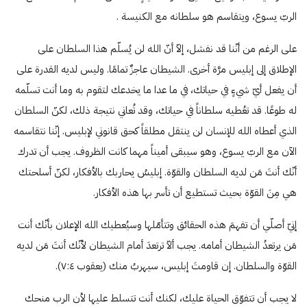
الربّ يسوع، ويتقاسم هو سلطانه مع الكنيسة .
على الرغم من أنّنا قد نفشل، إلاّ أنّ الله لن يُسلّم هذا السلطان على
الإطلاق إلى إبليس مرَّة أخرى. الشيطان عاجزٌ تمامًا. وليس لديه القدرة على
أن يفعل أيّ شيءٍ في حياتك، في ما عدا ما يخدعك لتقوم به وما أنت تسلّمه
له طوعًا. قد تعُطيه سلطاناً في حياتك، وقد تُعاني نتيجة ذلك، لكنّ السلطان
الذي أعطاه الله للإنسان لن ينتقل مطلقاً كحق قانوني لإبليس. إنّنا نتقاسمه
الآن مع الربّ يسوع، وهو سيبقى أميناً مهما كانت الظروف. يجب أن تدرك
أنّك أنتَ مَن لديه السلطان والقوّة. إبليسُ يحاربك بالأفكار، لكنّ أسلحتك
هي مِنَ القوّة بحيث تستطيع أن تأسر بها هذه الأفكار.
إنيّ أصلّي أن تفهمَ هذه الحقائق وتتأمّلها وسيُعطيك الله الإعلان بأنّك أنت
مَن يرتعدُ الشيطان أمامه. يجب ألاّ ترتعدَ أمام الشيطان لأنّك أنتَ مَن لديه
القوّة والسلطان. إن قاومتَ إبليس، سيهربُ منك (يعقوب ۷:٤).
لا يجب أن تتفوّق الحياة عليك، لكنك أنت تتسلط عليها لأن الرب منحك