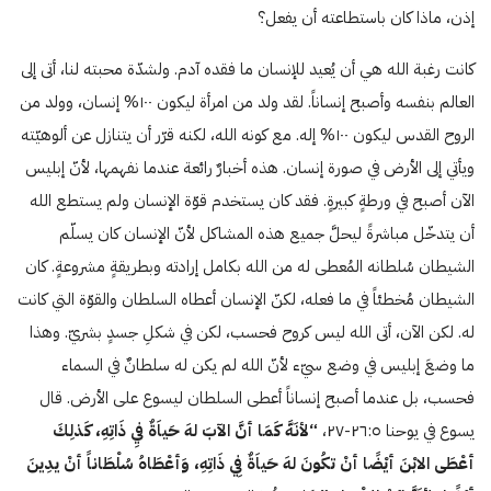
إذن، ماذا كان باستطاعته أن يفعل؟
كانت رغبة الله هي أن يُعيد للإنسان ما فقده آدم. ولشدّة محبته لنا، أتى إلى
العالم بنفسه وأصبح إنساناً. لقد ولد من امرأة ليكون ۱٠٠% إنسان، وولد من
الروح القدس ليكون ۱٠٠% إله. مع كونه الله، لكنه قرّر أن يتنازل عن ألوهيّته
ويأتي إلى الأرض في صورة إنسان. هذه أخبارٌ رائعة عندما نفهمها، لأنّ إبليس
الآن أصبح في ورطةٍ كبيرةٍ. فقد كان يستخدم قوّة الإنسان ولم يستطع الله
أن يتدخّل مباشرةً ليحلَّ جميع هذه المشاكل لأنّ الإنسان كان يسلّم
الشيطان سُلطانه المُعطى له من الله بكامل إرادته وبطريقةٍ مشروعةٍ. كان
الشيطان مُخطئاً في ما فعله، لكنّ الإنسان أعطاه السلطان والقوّة التي كانت
له. لكن الآن، أتى الله ليس كروح فحسب، لكن في شكلِ جسدٍ بشريّ. وهذا
ما وضعَ إبليس في وضع سيّء لأنّ الله لم يكن له سلطانٌ في السماء
فحسب، بل عندما أصبح إنساناً أعطى السلطان ليسوع على الأرض. قال
يسوع في يوحنا ۲٦:٥-۲۷،
“لأنَهَّ كَمَا أنَّ الآبَ لهَ حَياَةٌ فيِ ذَاتِهِ، كَذلِكَ
أعْطَى الابْنَ أيْضًا أنْ تكُونَ لهَ حَياَةٌ فِي ذَاتِهِ، وَأعْطَاهُ سُلْطَاناً أنْ يدِينَ