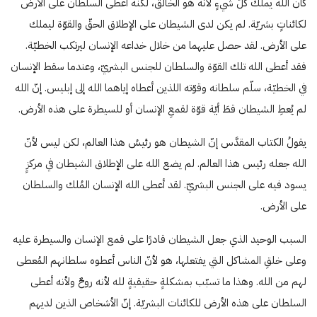
كان الله يملك كلّ شيءٍ لأنه هو الخالق، لكنه أعطى السلطان على الأرض
لكائناتٍ بشريّة. لم يكن لدى الشيطان على الإطلاق الحقّ والقوّة ليملك
على الأرض. لقد حصل عليهما من خلال خداعه الإنسان ليرتكب الخطيّة.
فقد أعطى الله تلك القوّة والسلطان للجنس البشريّ، وعندما سقط الإنسان
في الخطيّة، سلّم سلطانه وقوّته اللذين أعطاه إياهما الله إلى إبليس. إنّ الله
لم يُعطِ الشيطان قطَ أيّة قوّة لقمعِ الإنسان أو للسيطرة على هذه الأرض.
يقولُ الكتاب المقدَّس إنّ الشيطان هو رئيسُ هذا العالم، لكن ليس لأنّ
الله جعله رئيس هذا العالم. لم يضع الله على الإطلاق الشيطان في مركزٍ
يسود فيه على الجنس البشريّ. لقد أعطى الله الإنسان المُلك والسلطان
على الأرض.
السبب الوحيد الذي جعل الشيطان قادرًا على قمع الإنسان والسيطرة عليه
وعلى خلقِ المشاكل التي يفتعلها، هو لأنّ الناس أعطوه سلطانهم المُعطى
لهم من الله. وهذا ما تسبّب بمشكلةٍ حقيقيةٍ لله لأنه روحٌ ولأنه أعطى
السلطان على هذه الأرض للكائنات البشريّة. إنّ الأشخاص الذين لديهم