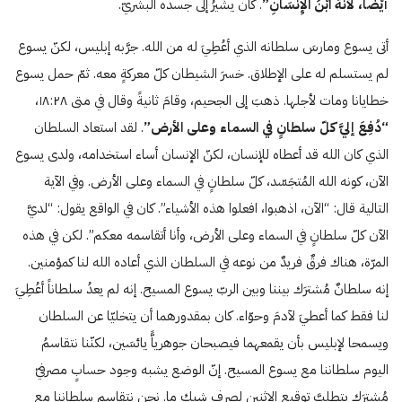
أيْضًا، لأنَهَّ ابْنُ الإِنْسَانِ”
. كان يشُيرُ إلى جسده البشريّ.
أتى يسوع ومارسَ سلطانه الذي أعُطِيَ له من الله. جرَّبه إبليس، لكنّ يسوع
لم يستسلم له على الإطلاق. خسرَ الشيطان كلّ معركةٍ معه. ثمّ حمل يسوع
خطايانا ومات لأجلها. ذهبَ إلى الجحيم، وقامَ ثانيةً وقال في متى ۱٨:۲٨،
“دُفِعَ إليَّ كلّ سلطانٍ في السماء وعلى الأرض”
. لقد استعاد السلطان
الذي كان الله قد أعطاه للإنسان، لكنّ الإنسان أساء استخدامه، ولدى يسوع
الآن، كونه الله المُتجَسّد، كلّ سلطانٍ في السماء وعلى الأرض. وفي الآية
التالية قال: “الآن، اذهبوا، افعلوا هذه الأشياء”. كان في الواقع يقول: “لديَّ
الآن كلّ سلطانٍ في السماء وعلى الأرض، وأنا أتقاسمه معكم”. لكن في هذه
المرّة، هناك فرقٌ فريدٌ من نوعه في السلطان الذي أعاده الله لنا كمؤمنين.
إنه سلطانٌ مُشترَك بيننا وبين الربّ يسوع المسيح. إنه لم يعدُ سلطاناً أعُطِيَ
لنا فقط كما أعطيَ لآدمَ وحوّاء. كان بمقدورهما أن يتخليّا عن السلطان
ويسمحا لإبليس بأن يقمعهما فيصبحان جوهرياًّ يائسَين، لكنّنا نتقاسمُ
اليوم سلطاننا مع يسوع المسيح. إنّ الوضع يشبه وجود حسابٍ مصرفيّ
مُشترَك يتطلبَّ توقيع الاثنين لصرف شيكٍ ما. نحن نتقاسم سلطاننا مع