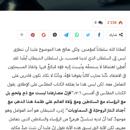
0
2٬238
شارك
أعطانا الله سلطاناً كمؤمنين. ولكي نعالج هذا الموضوع علينا أن نتطرّق
ليس إلى السلطان الذي لدينا فحسب، بل لسلطان الشيطان أيضًا. لقد
أُعطِيَ اهتمامًا لا يستحقّه ونُسِبتَ إليه قوّة مُبالغٌ فيها. وانقادَ المسيحيّون
في الاعتقاد بأنّنا نحارب كائناً يفوقنا قوَّةً، وبأننّا لا نكاد نكون قادرين على
التعامل معه. لكن ليس هذا ما يعلمّه الكتاب المقدّس على الإطلاق. يقول
الكتاب المقدّس في أفسس ۱۲:٦،
“فإنّ مصارعتنا ليست مع دَمٍ ولحمٍ بل
مع الرؤساء مع السلاطين ومع وُلاة العالم على ظلمة هذا الدهر، مع
أجناد الشرّ الروحيّة في السماويات”
. إذن، الشيطان هو أحد العوامل وهو
موجودٌ. كما أنّ لديه تسلسلٌ هرميٌّ من الرؤساء والسلاطين الذين نتعامل
معهم، لكن الآية التي تسبق هذه الآية تقول إنّ علينا أن نثبتَ ضدَّ مكايد