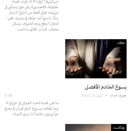
شَهادَتِهِمْ" (رؤيا ۱۱:۱٢).
قرأت قصة
حقيقيّة، فأعجبتني!! رجل غنيّ يتمشّى في
مزرعته، فرأى أفعة من النّوع السّام
جدّاً، تلسع أحد خرافه في وجهه، ففي
الحال! انتفخ وجه الخروف بشكل
مخيف. أصاب القلق صاحب
…
عظات
يسوع الخادم الأفضل
جورج حداد
أبريل 21, 2022
0
ما هي قصة العبد العبراني في خروج ٢۱
وما علاقته بيسوع الذي قرر أن لا يخرج
حراً ويبقى خادماً لنا مدى الحياة.
بودكاست