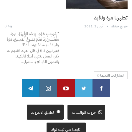
تطهرنا مرة وللأبد
جورج حداد
أبريل 2, 2021
0
"بِمُوجِبِ هَذِهِ الإِرَادَةِ الإِلَهِيَّةِ، صِرْنَا
مُقَدَّسِينَ إِذْ قَدَّمَ يَسُوعُ الْمَسِيحُ، مَرَّةً
وَاحِدَةً، جَسَدَهُ عِوَضاً عَنَّا".
(عبرانيين١٠:١٠)
في ظل العهد القديم لم
يكن العمل ينتهي أبدا: فالكهنة
يقدمون الذبائح باستمرار
…
المشاركات القديمة
جروب الواتساب
تطبيق الاندرويد
تابعنا على تيك توك