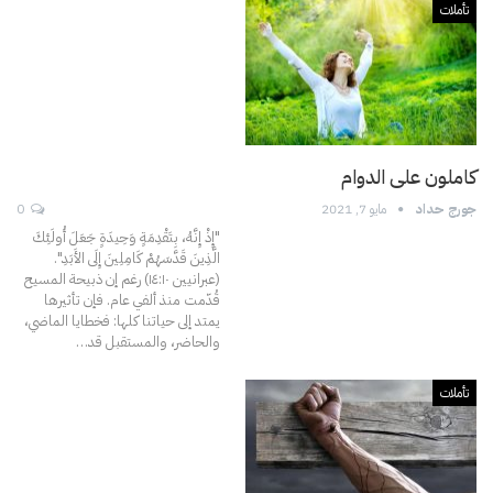
تأملات
كاملون على الدوام
جورج حداد
مايو 7, 2021
0
"إِذْ إِنَّهُ، بِتَقْدِمَةٍ وَحِيدَةٍ جَعَلَ أُولَئِكَ
الَّذِينَ قَدَّسَهُمْ كَامِلِينَ إِلَى الأَبَدِ".
(عبرانيين ١٤:١٠)
رغم إن ذبيحة المسيح
قُدّمت منذ ألفي عام. فإن تأثيرها
يمتد إلى حياتنا كلها: فخطايا الماضي،
والحاضر، والمستقبل قد
…
تأملات