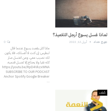
لماذا غسل يسوع أرجل التلاميذ؟
جورج حداد
أبريل 12, 2022
0
ماذا كان يقصد يسوع عندما قال
لبطرس: إن كنت لا أغسلك، فلا يكون
لك نصيب معي. ومن اغتسل صار
كله نقيا ولا يحتاج إلا لغسل قدميه.
https://youtu.be/RpD4VkzxWNA
SUBSCRIBE TO OUR PODCAST
Anchor Spotify Google Breaker
…
تأملات