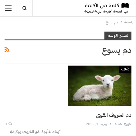
الرئيسية
دم يسوع
تصفح الوسم
دم يسوع
تأملات
دم الخروف القوي
جورج حداد
يونيو 10, 2022
0
"وهُم غَلَبوهُ بدَمِ الخَروفِ وبكلِمَةِ