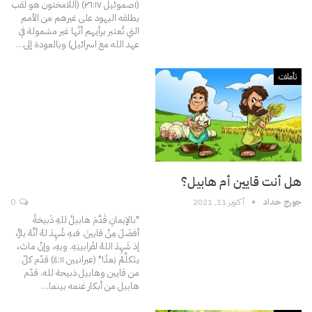
(١صموئيل ۲٦:١۷)
(اللامختون هو لقب
يطلقه اليهود على غيرهم من الأمم
التي تُعتبر برأيهم أنّها غير مشمولة في
عهد الله مع اسرائيل)
وبالعودة إلى
…
تأملات
هل أنت قايين أم هابيل؟
جورج حداد
أكتوبر 11, 2021
0
"بالإيمانِ قَدَّمَ هابيلُ للهِ ذَبيحَةً
أفضَلَ مِنْ قايينَ. فبهِ شُهِدَ لهُ أنَّهُ بارٌّ،
إذ شَهِدَ اللهُ لقَرابينِهِ. وبهِ، وإنْ ماتَ،
يتَكلَّمْ بَعدُ!" (عبرانيين ٤:١١)
قدّم كلّ
من قايين وهابيل ذبيحة لله. قدّم
هابيل من أبكار غنمه بينما
…