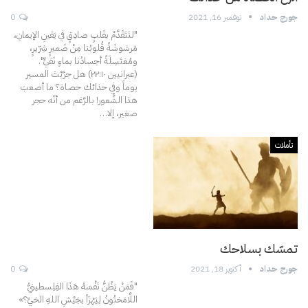
جورج حداد
نوفمبر 16, 2021
0
"لنَتَقَدَّمْ بقَلبٍ صادِقٍ في يَقينِ الإيمانِ،
مَرشوشَةً قُلوبُنا مِنْ ضَميرٍ شِرّيرٍ،
ومُغتَسِلَةً أجسادُنا بماءٍ نَقيٍّ".
(عبرانيين ٢۲:١٠)
هل جرَّبْتَ المسير
يوماً وفي حذائك حصاة؟ ما أصعبَ
هذا الشُّعور! بالرَّغم من أنّه حجر
صغير، إلا
…
تأملات
تمسّك بسلاحك
جورج حداد
أكتوبر 18, 2021
0
"فَمَنْ يَظُنُّ نَفْسَهُ هَذَا الفِلِسطينيُّ
اللَّامَختُونُ لِيَهْزَأ بجَيْشِ اللهِ الحَيِّ؟»