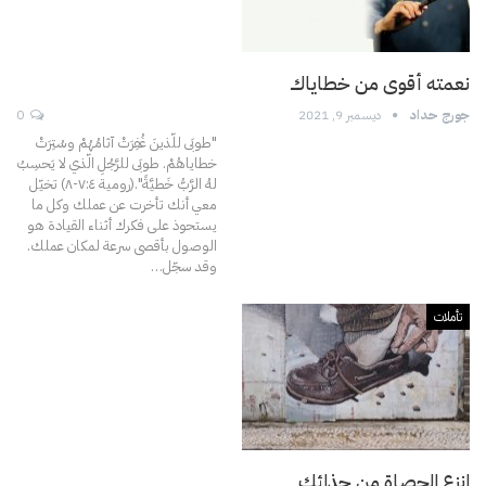
نعمته أقوى من خطاياك
جورج حداد
ديسمبر 9, 2021
0
"طوبَى للّذينَ غُفِرَتْ آثامُهُمْ وسُتِرَتْ
خطاياهُمْ. طوبَى للرَّجُلِ الّذي لا يَحسِبُ
لهُ الرَّبُّ خَطيَّةً".(رومية ۷:٤-٨)
تخيّل
معي أنك تأخرت عن عملك وكل ما
يستحوذ على فكرك أثناء القيادة هو
الوصول بأقصى سرعة لمكان عملك.
وقد سجّل
…
تأملات
انزع الحصاة من حذائك