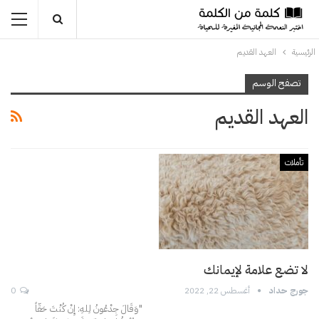
الرئيسية
العهد القديم
تصفح الوسم
العهد القديم
تأملات
لا تضع علامة لإيمانك
جورج حداد
أغسطس 22, 2022
0
"وَقَالَ جِدْعُونُ لِلهِ: إِنْ كُنْتَ حَقّاً