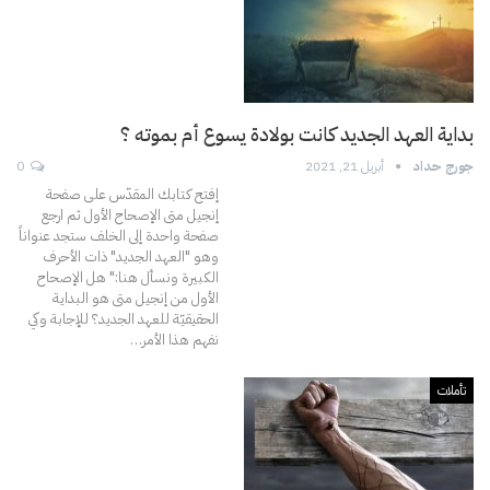
بداية العهد الجديد كانت بولادة يسوع أم بموته ؟
جورج حداد
أبريل 21, 2021
0
إفتح كتابك المقدّس على صفحة
إنجيل متى الإصحاح الأول ثم ارجع
صفحة واحدة إلى الخلف ستجد عنواناً
وهو "العهد الجديد" ذات الأحرف
الكبيرة ونسأل هنا:" هل الإصحاح
الأول من إنجيل متى هو البداية
الحقيقيّة للعهد الجديد؟
للإجابة وكي
نفهم هذا الأمر
…
تأملات