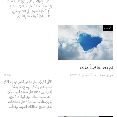
سَتُنْقِذُ إِسْرَائِيلَ عَلَى يَدَيَّ كَمَا وَعَدْتَ
(فَأَعْطِنِي عَلامَةً عَلَى ذَلِكَ): سَأَضَعُ
اللَّيْلَةَ جَزَّةَ صُوفٍ فِي الْبَيْدَرِ، فَإِنِ
ابْتَلَّتِ الْجَزَّةُ وَحْدَهَا بِالنَّدَى،
…
تأملات
لم يعد غاضباً منك
جورج حداد
أغسطس 5, 2022
0
"لأَنِّي أَكُونُ صَفُوحًا عَنْ آثَامِهِمْ، وَلاَ أَذْكُرُ
خَطَايَاهُمْ وَتَعَدِّيَاتِهِمْ فِي مَا بَعْدُ".
(عبرانيين ۱٢:۸)
هل تعتقد أحياناً بأن
الله سعيد منك، وفي أوقات أخرى،
يكون غاضباً منك؟؟ هل تعتقد أنه
يغفر جميع أخطائك اليوم، وغداً
…