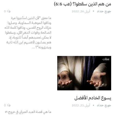
من هم الذين سقطوا؟ (عب 6:6)
جورج حداد
أبريل 26, 2022
0
ما معنى "لأن الذين استُنيروا مرة
وذاقوا الموهبة السماوية، وصاروا
شركاء الروح القدس، وذاقوا كلمة الله
الصالحة وقوات الدهر الآتي، وسقطوا
لا يمكن تجديدهم أيضاً للتوبة، إذ
هم يصلبون لأنفسهم ابن الله ثانية
ويشهّرونه"؟
…
عظات
يسوع الخادم الأفضل
جورج حداد
أبريل 21, 2022
0
ما هي قصة العبد العبراني في خروج ٢۱