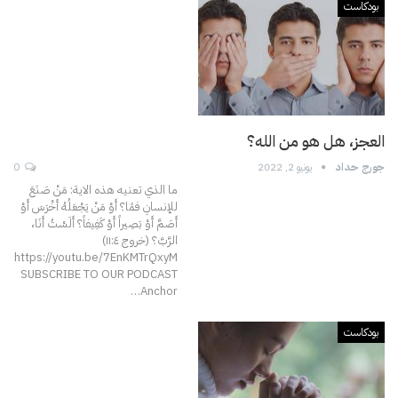
بودكاست
العجز، هل هو من الله؟
جورج حداد
يونيو 2, 2022
0
ما الذي تعنيه هذه الاية: مَنْ صَنَعَ
للإنسانِ فمًا؟ أَوْ مَنْ يَجْعَلُهُ أَخْرَسَ أَوْ
أَصَمَّ أَوْ بَصِيراً أَوْ كَفِيفاً؟ أَلَسْتُ أَنَا،
الرَّبَّ؟ (خروج ۱۱:٤)
https://youtu.be/7EnKMTrQxyM
SUBSCRIBE TO OUR PODCAST
…
Anchor
بودكاست