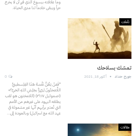
وما علاقته بيسوع الذي قرر أن لا يخرج
حراً ويبقى خادماً لنا مدى الحياة.
تأملات
تمسّك بسلاحك
جورج حداد
أكتوبر 18, 2021
0
"فَمَنْ يَظُنُّ نَفْسَهُ هَذَا الفِلِسطينيُّ
اللَّامَختُونُ لِيَهْزَأ بجَيْشِ اللهِ الحَيِّ؟»
(١صموئيل ۲٦:١۷)
(اللامختون هو لقب
يطلقه اليهود على غيرهم من الأمم
التي تُعتبر برأيهم أنّها غير مشمولة في
عهد الله مع اسرائيل)
وبالعودة إلى
…
مقالات