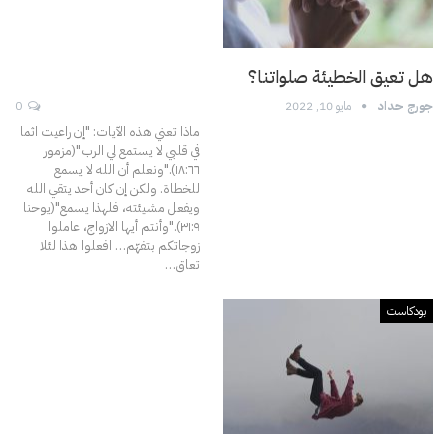
هل تعيق الخطيئة صلواتنا؟
جورج حداد
مايو 10, 2022
0
ماذا تعني هذه الآيات:
"إن راعيت اثما
في قلبي لا يستمع لي الرب"(مزمور
١٨:٦٦)."ونعلم أن الله لا يسمع
للخطاة. ولكن إن كان أحد يتقي الله
ويفعل مشيئته، فلهذا يسمع"(يوحنا
٣١:٩)."وأنتم أيها الازواج، عاملوا
زوجاتكم بتفهّم… افعلوا هذا لئلا
تعاق
…
بودكاست