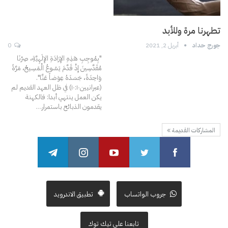
تطهرنا مرة وللأبد
جورج حداد
أبريل 2, 2021
0
"بِمُوجِبِ هَذِهِ الإِرَادَةِ الإِلَهِيَّةِ، صِرْنَا
مُقَدَّسِينَ إِذْ قَدَّمَ يَسُوعُ الْمَسِيحُ، مَرَّةً
وَاحِدَةً، جَسَدَهُ عِوَضاً عَنَّا".
(عبرانيين١٠:١٠)
في ظل العهد القديم لم
يكن العمل ينتهي أبدا: فالكهنة
يقدمون الذبائح باستمرار
…
المشاركات القديمة
جروب الواتساب
تطبيق الاندرويد
تابعنا على تيك توك