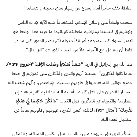
العلاقة تقف حاجزاً أمام يسوع من إظهار مدى محبته واهتمامه!
سمعت واعظاً على وسائل الإعلام، مُستخدماً هذه الآية لإدانة الناس
وتوبتهم في كنيسته! بإعترافهم بخطيئة كبريائهم! ما جرّبه هذا الواعظ هو
تعديل سلوك كنيسته، وهو أمر مُؤقّت وله تأثير قصير المدى. كان يحاول
فقط أن يتعامل مع الثّمرة، بدلاً من الجذر، الذي هو “البرّ الذاتي”.
دعا الله بني إسرائيل في البرية
“شعباً مُتكبّراً وصُلبَ الرَّقبة”(خروج ٩:٣٢).
لماذا كانوا مُتكبّرين؟ السّبب: أنّهم واثقين ومُتّكلين على قدرتهم في حفظ
جميع قوانين الله. تفاخروا في قلوبهم بنسبهم الإبراهيمي، وأنّهم شعب الله
المختار القادرين على فعل كل ما يأمر به الله. فقادتهم ثقتهم هذه إلى
الغطرسة والكبرياء غير مُتذكّرين قول الكتاب:
“لاَ تَكُنْ حَكِيمًا فِي عَيْنَيْ
نَفْسِكَ”(أمثال ۷:٣)،
لذلك، أعمى الكبرياء عيونهم وقلوبهم تماماً عن
استقبال نعمة الله.
المتكّبر الذي يثق بجهوده مليء بالذات، مثل الكأس الممتلئة، ولا يُمكن