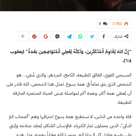
0
1٬352
شارك
“إِنَّ اللهَ يُقَاوِمُ الْمُتَكَبِّرِينَ، وَلَكِنَّهُ يُعْطِي الْمُتَوَاضِعِينَ نِعْمَةً” (يعقوب
٦:٤).
المسيحي القوي، الفائق للطبيعة، النّاجح، المزدهر، والذي شُفي… هو
الشخص الذي يثق تماماً في نعمة يسوع. لمثل هذا الشخص، الله قادر على
أن يُعطي نعمة أكثر، ونعمة أكبر لمواصلة عيش الحياة المنتصرة الخارقة
للطبيعة.
فئة واحدة من الناس، لا تستطيع نعمة يسوع اختراقها وهم “أصحاب البرّ
الذاتي”، الذين يحملون ثمار الكبرياء. فالإنسان المُتكبّر، يُمجّد صلاحه ويُثني
على نفسه مقابل كل الهدايا التي يمنحها الله مجّاناً بنعمته. مثل هذه