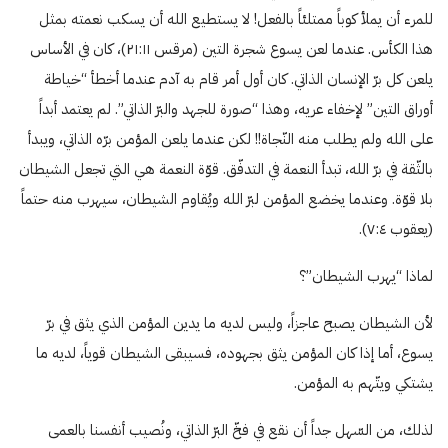
للمرء أن يملأ كوباً ممتلئاً بالفعل! لا يستطيع الله أن يسكب نعمته بمثل
هذا الكأس. عندما لعن يسوع شجرة التين (مرقس ٢۱:۱۱)، كان في الأساس
يلعن كل برّ الإنسان الذاتي. كان أول أمر قام به آدم عندما أخطأ “خياطة
أوراق التين” لإخفاء عريه، وهذا “صورة للجهد والبرّ الذاتي”. لم يعتمد أبداً
على الله ولم يطلب منه النّجاة!! لكن عندما يلعن المؤمن برّه الذاتي، ويبدأ
بالثّقة في برّ الله، تبدأ النعمة في التدفّق. قوّة النعمة هي التي تجعل الشيطان
بلا قوّة. وعندما يخضع المؤمن لبرّ الله ويُقاوم الشيطان، سيهرب منه حتماً
(يعقوب ۷:٤).
لماذا “يهرب الشيطان”؟
لأن الشيطان يصبح عاجزاً، وليس لديه ما يدين المؤمن الذي يثق في برّ
يسوع، أما إذا كان المؤمن يثق بجهوده، فسيبقى الشيطان قوياً، لديه ما
يشتكي ويتّهم به المؤمن.
لذلك، من السّهل جداً أن نقع في فخّ البرّ الذاتي، ونُصيب أنفسنا بالعمى