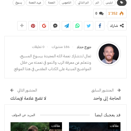
ابليس
البر
البر الذاتي
الناموس
النعمة
عهد النعمة
يسوع
0
1٬352
شارك
186 منشورات
0 تعليقات
جورج حداد
تعال لنتشارك نعمة الله المجيدة بيسوع المسيح،
ونتعلم عن معرفة الرب والنمو في نعمته من خلال
المواضيع المبنية على الكتاب المقدس في هذا الموقع.
المنشور السابق
المنشور التالي
الحاجة إلى واحد
لا تضع علامة لإيمانك
قد يعجبك ايضا
المزيد عن المؤلف
مقالات
مقالات