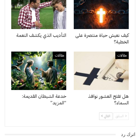
كيف نعيش حياة منتصرة على
التأديب الذي يكشف النعمة
الخطية؟
مقالات
مقالات
هل تفتح العشور نوافذ
خدعة الشيطان القديمة:
السماء؟
“المزيد”
السابق
التالي
اترك رد