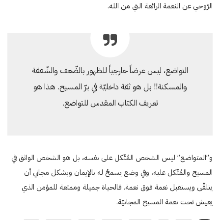
الرّوحي عن النعمة الرائعة التي من الله.
التواضع، ليس عرضاً خارجياً للظهور بالضّعف والشّفقة
والمسكنة!! بل هو ثقة داخليّة في برّ المسيح. هذا هو
تعريف الكتاب المقدس للتواضع.
و”المتواضع” ليس الشخص المُتّكل على نفسه، بل هو الشخص الواثق في
المسيح والمُتّكل عليه، وفي وضع يسمحُ له بالإيمان وبشكل مجاني أن
يتلقّى ويستقبل نعمة فوق نعمة. فالحياة جميلة وممتعة للمؤمن الذي
يعيش تحت نعمة المسيح المجانيّة.