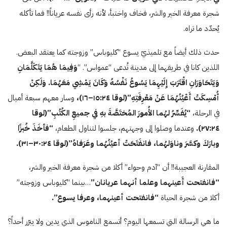
شجرة معرفة الخير والشر، فخاف واختبأ، لأنه رأى نفسه عرياناً!! فما تأكله
يُحدّد ما تراه.
حدث ذلك أيضاً مع تلميذيّ يسوع “كليوباس” وزوجته كما يعتقد البعض.
اللذين كانا في طريقهما إلى مدينة تُدعى “عمواس”. “
وَفِيمَا هُمَا يَتَكَلَّمَانِ
وَيَتَحَاوَرَانِ اقْتَرَبَ إِلَيْهِمَا يَسُوعُ نَفْسُهُ وَكَانَ يَمْشِي مَعَهُمَا. وَلَكِنْ
أُمْسِكَتْ أَعْيُنُهُمَا عَنْ مَعْرِفَتِهِ”(لوقا
٢٤
:
۱٥
–
۱٦
)،
وسار معهم سبعة أميال
في الرحلة،
“يُفَسِّرُ لهُما الأُمورَ المُختَصَّةَ بهِ في جميعِ الكُتُبِ”(لوقا
٢٤
:
٢۷
).
وعندما وصلوا إلى وجهتهم، جلسوا لتناول الطعام،
“فأخَذَ خُبزًا
وبارَكَ وكسَّرَ وناوَلهُما، فانفَتَحَتْ أعيُنُهُما وعَرَفاهُ”(لوقا
٢٤
:
٣٠
–
٣۱
).
المقارنة العجيبة!! أن “آدم وحواء” أكلا من شجرة معرفة الخير والشر،
“فانفتحت أَعينهما وعلما أنهما عريانان”
…بينما “كليوباس وزوجته”
أكلا من شجرة الحياة
“فانفتحت أعينهما، وعرفا يسوع”.
ما هي الرسالة التي تسمعها اليوم؟ أتسمع الناموس الذي يدين ولا يبرّر أحداً؟