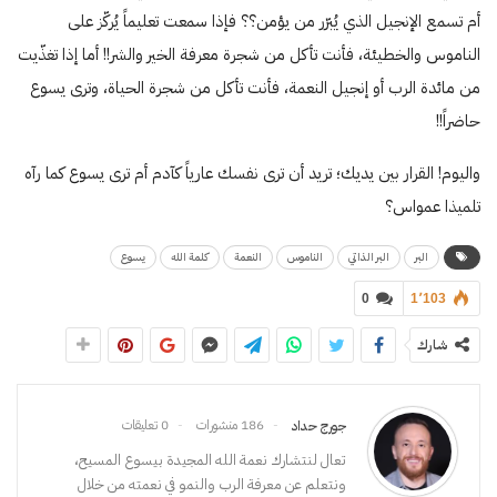
أم تسمع الإنجيل الذي يُبرّر من يؤمن؟؟ فإذا سمعت تعليماً يُركّز على
الناموس والخطيئة، فأنت تأكل من شجرة معرفة الخير والشر!! أما إذا تغذّيت
من مائدة الرب أو إنجيل النعمة، فأنت تأكل من شجرة الحياة، وترى يسوع
حاضراً!!
واليوم! القرار بين يديك؛ تريد أن ترى نفسك عارياً كآدم أم ترى يسوع كما رآه
تلميذا عمواس؟
البر
البر الذاتي
الناموس
النعمة
كلمة الله
يسوع
0
1٬103
شارك
186 منشورات
0 تعليقات
جورج حداد
تعال لنتشارك نعمة الله المجيدة بيسوع المسيح،
ونتعلم عن معرفة الرب والنمو في نعمته من خلال