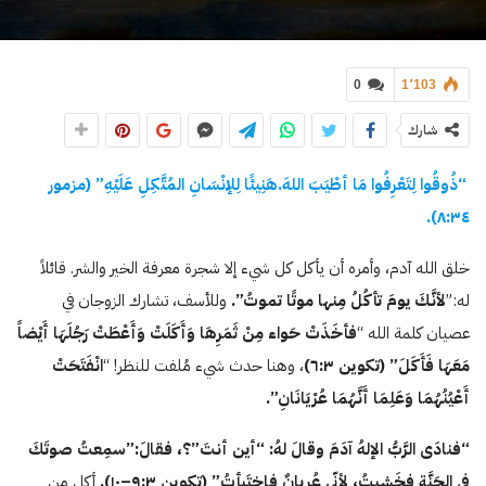
0
1٬103
شارك
“ذُوقُوا لِتَعْرِفُوا مَا أطْيَبَ اللهَ.هَنِيئًا لِلإنْسَانِ المُتَّكِلِ عَلَيْهِ” (مزمور
٨:٣٤).
خلق الله آدم، وأمره أن يأكل كل شيء إلا شجرة معرفة الخير والشر. قائلاً
له:”
لأنَّكَ
يومَ تأكُلُ مِنها موتًا تموتُ”.
وللأسف، تشارك الزوجان في
عصيان كلمة الله “
فأخَذَتْ حَواء مِنْ ثَمَرِهَا وَأَكَلَتْ وَأَعْطَتْ رَجُلَهَا أَيْضاً
مَعَهَا فَأَكَلَ” (تكوين
٣
:
٦
)
، وهنا حدث شيء مُلفت للنظر! “
انْفَتَحَتْ
أَعْيُنُهُمَا وَعَلِمَا أَنَّهُمَا عُرْيَانَانِ”.
“فنادَى الرَّبُّ الإلهُ آدَمَ وقالَ لهُ: “أين أنتَ”؟، فقالَ:”سمِعتُ صوتَكَ
في الجَنَّةِ فخَشيتُ، لأنّي عُريانٌ فاختَبأتُ” (تكوين
٣
:
٩
–
۱٠
).
أكل من