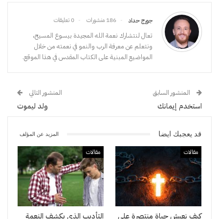
186 منشورات
0 تعليقات
جورج حداد
تعال لنتشارك نعمة الله المجيدة بيسوع المسيح،
ونتعلم عن معرفة الرب والنمو في نعمته من خلال
المواضيع المبنية على الكتاب المقدس في هذا الموقع.
المنشور السابق
المنشور التالي
استخدم إيمانك
ولد ليموت
قد يعجبك ايضا
المزيد عن المؤلف
مقالات
مقالات
كيف نعيش حياة منتصرة على
التأديب الذي يكشف النعمة