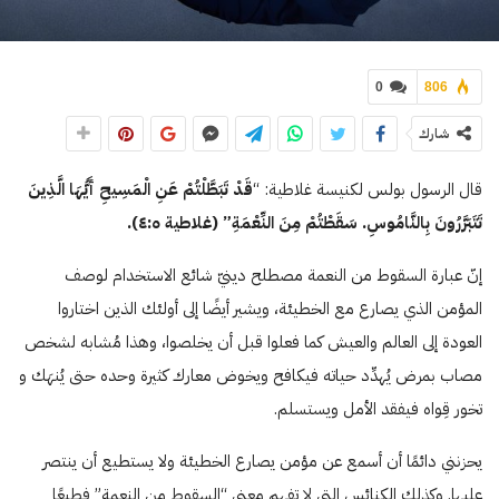
0
806
شارك
قال الرسول بولس لكنيسة غلاطية: “
قَدْ تَبَطَّلْتُمْ عَنِ الْمَسِيحِ أَيُّهَا الَّذِينَ
تَتَبَرَّرُونَ بِالنَّامُوسِ. سَقَطْتُمْ مِنَ النِّعْمَةِ”
(غلاطية
ە
:
٤
).
إنّ عبارة السقوط من النعمة مصطلح دينيّ شائع الاستخدام لوصف
المؤمن الذي يصارع مع الخطيئة، ويشير أيضًا إلى أولئك الذين اختاروا
العودة إلى العالم والعيش كما فعلوا قبل أن يخلصوا، وهذا مُشابه لشخص
مصاب بمرض يُهدِّد حياته فيكافح ويخوض معارك كثيرة وحده حتى يُنهَك و
تخور قِواه فيفقد الأمل ويستسلم.
يحزنني دائمًا أن أسمع عن مؤمن يصارع الخطيئة ولا يستطيع أن ينتصر
عليها. وكذلك الكنائس التي لا تفهم معنى “السقوط من النعمة” فطبعًا