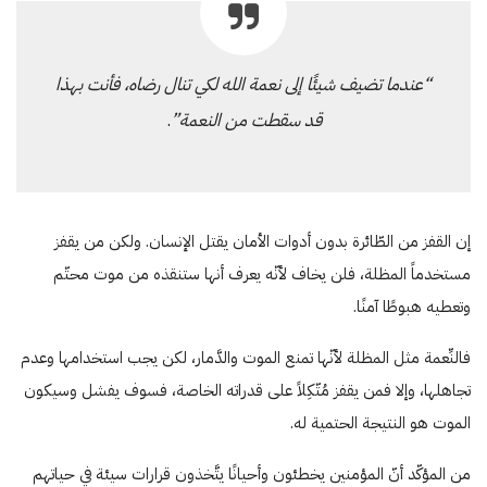
“عندما تضيف شيئًا إلى نعمة الله لكي تنال رضاه، فأنت بهذا
قد سقطت من النعمة”
.
إن القفز من الطّائرة بدون أدوات الأمان يقتل الإنسان. ولكن من يقفز
مستخدماً المظلة، فلن يخاف لأنّه يعرف أنها ستنقذه من موت محتّم
وتعطيه هبوطًا آمنًا.
فالنِّعمة مثل المظلة لأنّها تمنع الموت والدَّمار، لكن يجب استخدامها وعدم
تجاهلها، وإلا فمن يقفز مُتّكِلاً على قدراته الخاصة، فسوف يفشل وسيكون
الموت هو النتيجة الحتمية له.
من المؤكّد أنّ المؤمنين يخطئون وأحيانًا يتَّخذون قرارات سيئة في حياتهم