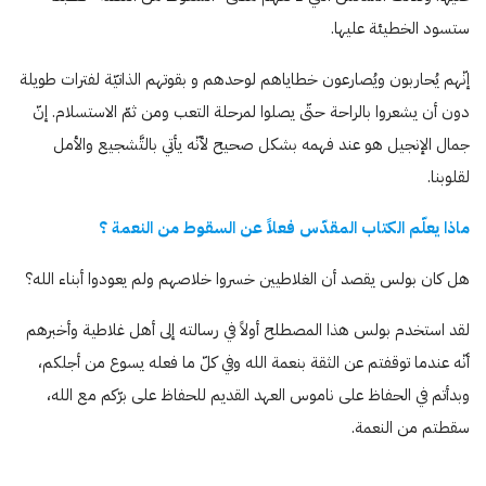
ستسود الخطيئة عليها.
إنّهم يُحاربون ويُصارعون خطاياهم لوحدهم و بقوتهم الذاتيّة لفترات طويلة
دون أن يشعروا بالراحة حتّى يصلوا لمرحلة التعب ومن ثمّ الاستسلام. إنّ
جمال الإنجيل هو عند فهمه بشكل صحيح لأنّه يأتي بالتَّشجيع والأمل
لقلوبنا.
ماذا يعلّم الكتاب المقدّس فعلاً عن السقوط من النعمة ؟
هل كان بولس يقصد أن الغلاطيين خسروا خلاصهم ولم يعودوا أبناء الله؟
لقد استخدم بولس هذا المصطلح أولاً في رسالته إلى أهل غلاطية وأخبرهم
أنّه عندما توقفتم عن الثقة بنعمة الله وفي كلّ ما فعله يسوع من أجلكم،
وبدأتم في الحفاظ على ناموس العهد القديم للحفاظ على برّكم مع الله،
سقطتم من النعمة.