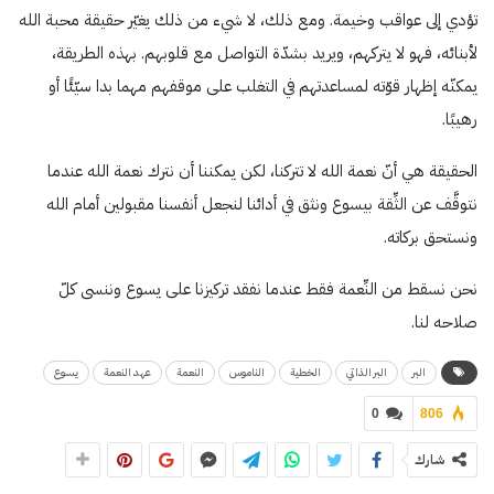
تؤدي إلى عواقب وخيمة. ومع ذلك، لا شيء من ذلك يغيّر حقيقة محبة الله
لأبنائه، فهو لا يتركهم، ويريد بشدّة التواصل مع قلوبهم. بهذه الطريقة،
يمكنّه إظهار قوّته لمساعدتهم في التغلب على موقفهم مهما بدا سيّئًا أو
رهيبًا.
الحقيقة هي أنّ نعمة الله لا تتركنا، لكن يمكننا أن نترك نعمة الله عندما
نتوقَّف عن الثِّقة بيسوع ونثق في أدائنا لنجعل أنفسنا مقبولين أمام الله
ونستحق بركاته.
نحن نسقط من النِّعمة فقط عندما نفقد تركيزنا على يسوع وننسى كلّ
صلاحه لنا.
البر
البر الذاتي
الخطية
الناموس
النعمة
عهد النعمة
يسوع
0
806
شارك