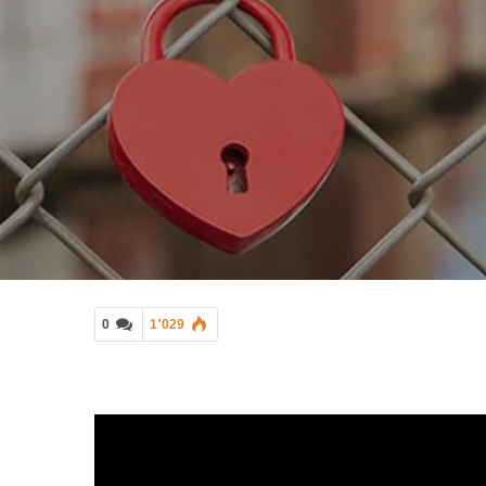
0
1٬029