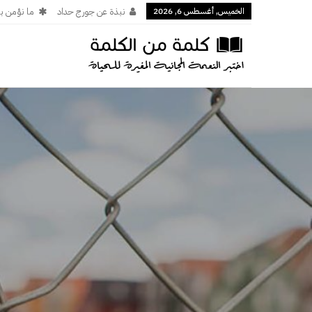
الخميس, أغسطس 6, 2026
نبذة عن جورج حداد
ما نؤمن ب