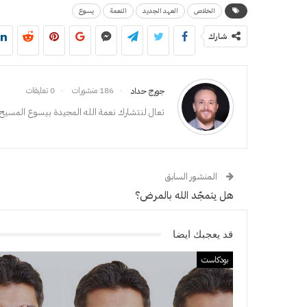
الخلاص
العهد الجديد
النعمة
يسوع
شارك
186 منشورات
0 تعليقات
جورج حداد
تعال لنتشارك نعمة الله المجيدة بيسوع المسيح،
المنشور السابق
هل يتمجّد الله بالمرض؟
قد يعجبك ايضا
بودكاست