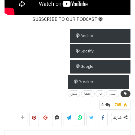
SUBSCRIBE TO OUR PODCAST
Anchor
Spotify
Google
Breaker
ابليس
البر
النعمة
يسوع
0
785
شارك