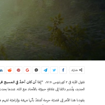
شارك
تقول الآية في ٢ كورنثوس ۱۷:٥،
“إذا أن كان أحدٌ في المسيح فهو
الجديد، وتُشير دائمًا إلى علاقةٍ حيويّة بالاتّحاد مع الله. عندما يحد
يقودنا هذا الأمر إلى قضيّة حرِجة أعتقدُ بأنّها مهمّة وإلزاميّة