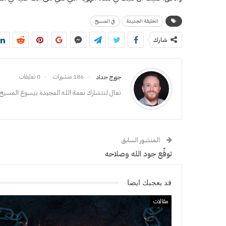
الخليقة الجديدة
في المسيح
شارك
186 منشورات
0 تعليقات
جورج حداد
تعال لنتشارك نعمة الله المجيدة بيسوع المسيح،
المنشور السابق
توقّع جود الله وصلاحه
قد يعجبك ايضا
مقالات