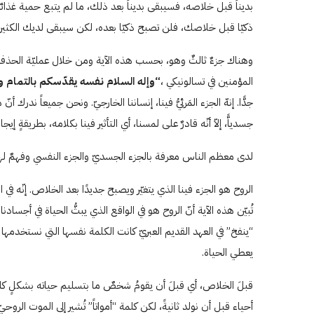
بديناً قبل خلاصه، فسيبقى بديناً بعد ذلك، ما لم يتبع حمية غذائيّ
ذكيّا قبل خلاصك، فلن تصبح ذكيّا بعده، لكن سيبقى لديك الكثير من
المؤمنين في تسالونيكي ،
“وإله السلام نفسه يقدّسكم بالتمام 
جدًّا. إنهّ الجزء المَرئيُّ فينا، إنساننا الخارجيّ. ونحن جميعاً ند
جسدياًّ، إلاّ أنّه قادرٌ على لمسنا، أي التأثير فينا بكلامه، بطريقةٍ إيجاب
لدى معظم الناس معرفة بالجزء الجسديّ والجزء النفسي وفهمٌ لهم
الروح هو الجزء فينا الذي يتغيّر ويصبح جديدًا بعد الخلاص. إنّه في الو
“ينفخ” في العهد القديم العبريّ كانت الكلمة نفسها التي نستخدمها
يعطي الحياة.
قبلَ الخلاص، أي قبلَ أن يقومُ شخصٌ ما بتسليم حياته بشكلٍ كامل لي
أحياء قبل أن نولد ثانيةً، لكن كلمة “أمواتاً” تُشير إلى الموت الر