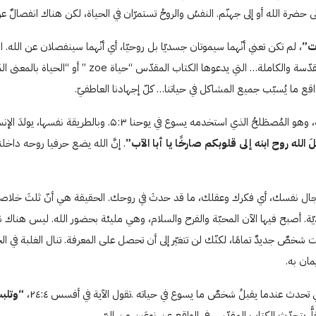
ا إلى حضرة الله أو إلى جهنّم. النفسُ والروحُ تستمرّان في الحياة، لكن هناك انفصالٌ
وت”
، لم تكن تعني أنّهما سيموتان جسديّا بل روحيّا، أي أنّهما سينفصلان عن الله. ال
والدافع، تصبح منفصلة عن حياة الله الفائقة الطبيعة… حيات
واقع ما يُسبّب جميع المشاكل في حياتنا… كلّ إجهادنا العاطفيّ.
عندما يأتي شخصٌ ما إلى الربّ، يحصل على روح جديدةٍ ويولدُ ثاني
لَ الله روح ابنه إلى قلوبكم صارخًا يا أبا الآب”
. إنَّ الله يضع حرفيا روحه داخلن
 في مجال نفسك، أي فكرك وعقلك، ما قد حدثَ في روحك. الحقيقة هي أنّ ثلثَ خلا
لأبديّة. أصبح فيها الآن المحبّة والفرح والسلام، وهي مليئة بحضور الله. ليس هن
ت شخصٌ جديدٌ تمامًا، لكنّك لن تتغيّر إلى أن تحصل على المعرفة. تنال الغلبة في ا
مان به.
تحدث عندما يقبلُ شخصٌ ما يسوع في حياته .تقول الآية في أفسس ٢٤:٤،
“وتلبس
. يتحدّث الكتاب المقدّس في الواقع عن نوعَين من البِرّ.