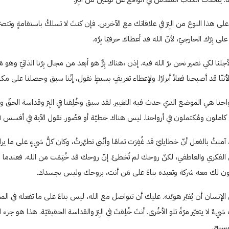
ى هذا النوع من البِرّ في علاقاتك مع الآخرين. فإن كنتَ لا تسلكُ باستقامةٍ وت
بِرّك الخارجيّ، لأنّ الله قد أعطاك حرفيّا بِرَّه.
د جعل الابن خطيّة لأجلنا لكي نصير نحن برّ الله فيه. إذن ،هناك بِرٌّ هو أبعد من مجال بِرّنا الذاتيّ 
ِرّ لأننّا قد أصبحنا فعلاً أبرارًا. ولإعطاء تعريفٍ بسيطٍ نقول، إنّنا سبق وحصلنا على م
احنا هي الموضع الذي حدث فيه التغيير. لقد سبق وخُلِقنا في البِرّ وقداسة الحقّ ونح
كاملون ومُكتملون في أرواحنا. ليس هناك خطيّة أو قصُور. تقول الآية في أفسس ۱۳:۱،
نتُ بالفعل أنّ خطايايَ قد غُفِرَت تمامًا وأنّني تطهَّرتُ، وكان كلُّ شيءٍ على ما ي
 الفكري والعاطفي، لكنّ روحك لم تُخطئ. إنّ روحك قد خُتِمَت من الله. فعندما وُ
كون لك معه شركة وتعبده بناءً على مَن أنت، بروحك وليس بجسدك.
لى الإنسان أن يُغيّر هويّته. عليك أن تتواصل مع الله، ليس بناءً على ما تفعله ف
يءٌ لا يتغيّر مرّةً تلو الأخُرى. أنتَ خُلِقتَ في البِرّ والقداسة الحقيقيّة. هذا ه
مسيح.