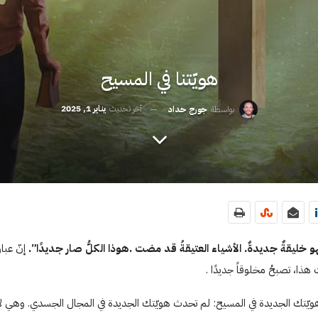
هويّتنا في المسيح
آخر تحديث
يناير 1, 2025
بواسطة
جورج حداد
 خليقةٌ جديدةٌ. الأشياء العتيقةُ قد مضت .هوذا الكلُّ صار جديدًا”.
ث هذا، تصبحُ مخلوقاً جديدًا .
 لفهم هويّتك الجديدة في المسيح: لم تحدث هويّتك الجديدة في المجال الجسدي. وهي