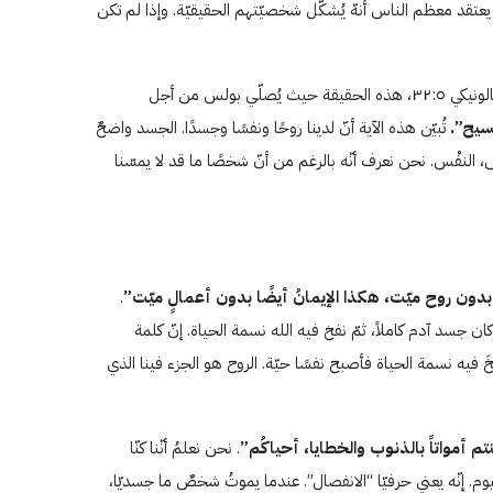
ا يعتقد معظم الناس أنهّ يُشكّل شخصيّتهم الحقيقيّة. وإذا لم تكن
وهناك جزءٌ ثالثٌ وهو، بحسب هذه الآية ومن خلال عمليّة الحذف، ينبغي أن يكون ذلك الجزء فينا الذي يتغيّر- إنساننا الروحي. يثبّت ما جاء في ۱تسالونيكي ٣٢:٥، هذه الحقيقة حيث يُصلّي بولس من أجل
سيح”.
تُبيّن هذه الآية أنّ لدينا روحًا ونفسًا وجسدًا. الجسد واضحٌ
دّس، النفْس. نحن نعرف أنّه بالرغم من أنّ شخصًا ما قد لا يمسّنا
 بدون روح ميّت، هكذا الإيمانُ أيضًا بدون أعمالٍ ميّت”
.
إنّه الجزء الذي تأتي منه حياتنا. في تكوين الأصحاح ٢، عندما خلقَ الله آدم وحوّاء، كان جسد آدم كاملاً، ثمّ نفخ فيه الله نسمة الحياة. إنّ كلمة
َ فيه نسمة الحياة فأصبح نفسًا حيّة. الروح هو الجزء فينا الذي
تم أمواتاً بالذنوب والخطايا، أحياكُم”
. نحن نعلمُ أنّنا كنّا
يوم. إنّه يعني حرفيّا “الانفصال”. عندما يموتُ شخصٌ ما جسديّا،