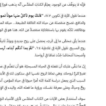
فإنّه لا يتوقّف عن الوجود. يعلِمُّ الكتابُ المقدَّس أنّه يذهب فورً
عندما تقول الآية في تكوين ۱۷:٢،
“لأنكّ يوم تأكلُ منها موتاً تم
بوظائفه، لكنّه يقوم بها باستقلاليّة منفصلاً عن الله. هذا هو في ال
روح المسيح. تقول الآية في غلاطية ٦:٤،
“ثمَّ بما أنكّم أبناء، أرس
وأصبحنا أشخاصًا جُدُد تمامًا في أرواحنا.
إنّ ما تبقّى عليك أن تفعله في الحياة المسيحيّة هو أن تتعلّم
تغييرٌ كليٌّ لروحك. وهي تمامًا الروح نفسها التي ستكون لك في ا
السبب الذي يجعل دراسة كلمة الله أمرًا حيويّا في حياة المؤمن. أن
روحٌ وحياةٌ، وعلى معرفة نفسك، ورؤية ما فعله الله، والبدء في الإي
سوف أستخدمُ بعض الآيات من الكتاب المقدّس لأبيّن الأشياء التي 
الحقِّ”
. عندما يولد شخصٌ ما ثانيةً، تصبح روحه بارّة ومقدّسة حقاًّ