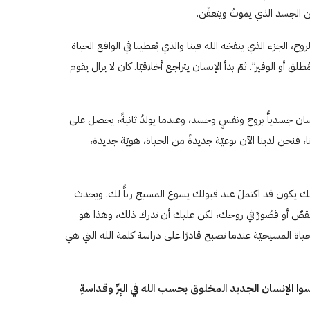
 عن الجسد الذي يموتُ ويتعفّن.
روح، الجزء الذي ينفخه الله فينا والذي يُعطينا في الواقع الحياة
ه المقدّسة والكاملة… التي يدعوها الكتاب المقدّس “حياة zoe ” أو “الحياة بالمعنى المُطلق أو الوفير”. ثمّ بدأ الإنسان يتراجع أخلاقيّا. كان لا يزال يقوم
ةً، وهو المُصطَلحُ الذي استخدمه يسوع في يوحنا ۵:٣. وبالطريقة نفسها، يولدَ الإنسان جسدياًّ بروح ونفسٍ وجسد، وعندما يولدُ ثانيةً، يحصل على
ا، فنحن لدينا الآن نوعيّة جديدةً من الحياة، هويّة جديدة،
صك يكون قد اكتملَ عند قبولك يسوع المسيح رباًّ لك. ويحدث
اك نقصٌ أو قصُورٌ في روحك، لكن عليك أن تدرك ذلك، وهذا هو
لحياة المسيحيّة عندما تصبح قادرًا على دراسة كلمة الله التي هي
وا الإنسان الجديد المخلوق بحسب الله في البِرِّ وقداسةِ