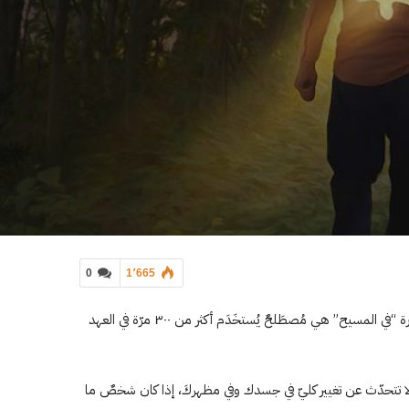
0
1٬665
إنّ عبارة “في المسيح” هي مُصطَلحٌ يُستخَدَم أكثر من ٣٠٠ مرّة في العهد
 لا تتحدّث عن تغيير كليّ في جسدك وفي مظهركَ، إذا كان شخصٌ ما