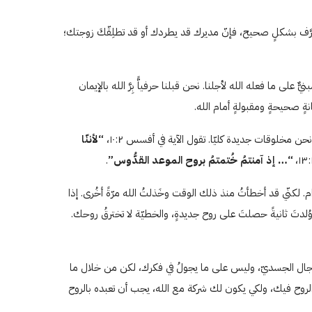
تصرَّف بشكلٍ صحيح، فإنّ مديرك قد يطردك أو قد تطلِقّكَ زوجتك؛
وهو مَبنيٌّ على ما فعله الله لأجلنا. نحن قبلنا حرفياًّ بِرَّ الله بالإيمان
كانةٍ صحيحةٍ ومقبولةٍ أمام الله.
ن مخلوقات جديدة كليّا. تقول الآية في أفسس ۱٠:٢،
“لأننّا
“… إذ آمنتمُ خُتمتمُ بروح الموعد القدُّوس”
.
رام. لكنّي قد أخطأتُ منذ ذلك الوقت وخَذلتُ الله مرّةً أخُرى. إذا
لدتَ ثانيةً حصلتَ على روح جديدةٍ، والخطيّة لا تخترقُ روحك.
ي المجال الجسديّ، وليس على ما يجولُ في فكرك، لكن من خلال ما
و جزء الروح فيك، ولكي يكون لك شركة مع الله، يجب أن تعبده بالروح