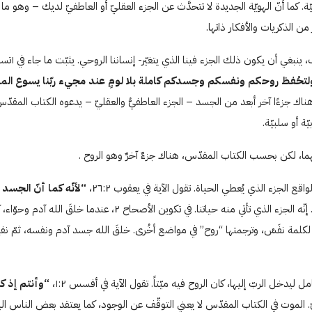
ة. كما أنّ الهويّة الجديدة لا تتحدَّث عن الجزء العقليّ أو العاطفيّ لديك – وهو م
 الذكريات والأفكار ذاتها.
ولتحُفظ روحكم ونفسكم وجسدكم كاملة بلا لومٍ عند مجيء ربّنا يسوع الم
رك أنّ هناك جزءًا آخر أبعد من الجسد – الجزء العاطفيُّ والعقليّ – يدعوه الكتاب المق
يّة أو سلبيّة.
ا، لكن بحسب الكتاب المقدّس، هناك جزءٌ آخرٌ وهو الروح .
اقع الجزء الذي يُعطي الحياة. تقول الآية في يعقوب ٢٦:٢،
“لأنّه كما أنّ الجسد
تُبيّن هذه الآية أنّ الروح هو في الواقع الذي يبثُّ الحياة في أجسادنا. 
 لكلمة نفَسْ، وترجمتها “روح” في مواضع أخُرى. خلقَ الله جسد آدم ونفسه، ثمّ نفخ
دخل الربّ إليها، كان الروح فيه ميّتاً. تقول الآية في أفسس ۱:٢،
“وأنتم إذ كن
وحيّ. الموت في الكتاب المقدّس لا يعني التوقّف عن الوجود، كما يعتقد بعض الناس ال