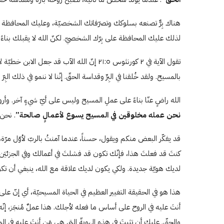
هناك بِرٌّ تصنعه بسلوكك وتصرّفاتك الشخصيّة، وعليك المحافظة عل
لذلك عليك المحافظة على بِرّك الشخصيّ. لكنّ الله لا يقبلك بناءً على 
تقول الآية في ٢ كورنثوس ۲۱:٥ إنّ الله الآب ق
بالمسيح. ولقد خُلقنا في البِرِّ وقداسة الحقّ. إنّنا لا ننمو في ذلك الب
الله راضٍ عنّا بناءً على عملِ المسيح وليس على أيّ شيءٍ آخر. وأرو
نحن عمله مخلوقين في المسيح يسوع لأعمالٍ صالحة”
. نحن 
قد يفكّر البعض منكم ويقول، حسناً، عندما آمنتُ بالربّ لأوّل مرّة، آم
كنتَ قد فعلتَ هذا، فإنّك تكون قد فشلتَ في أعمالك وفي الجزئيَن
لديك هويّة جديدة. ولكي يكون لديك علاقة مع الله، ينبغي أن ت
هذا هو في الحقيقة التغيير العظيم في الحياة المسيحيّة، أي إنّ ع
أنتَ عليه في الروح على أساس ما فعله لأجلك. هذا عملٌ مُنجَز، إنّه ش
والحقّ. عليك أن تثبتَ في هذه الهويةّ التي هي مَن أنتَ عليه في ال