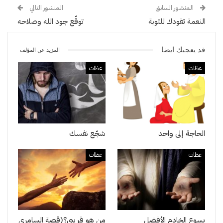
المنشور السابق
المنشور التالي
النعمة تقودك للتوبة
توقّع جود الله وصلاحه
قد يعجبك ايضا
المزيد عن المؤلف
عظات
عظات
الحاجة إلى واحد
شجّع نفسك
عظات
عظات
يسوع الخادم الأفضل
من هو قريبي؟(قصة السامري