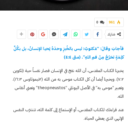
0
961
شارك
فأجابَ وقالَ: “مَكتوبٌ: ليس بالخُبزِ وحدَهُ يَحيا الإنسانُ، بل بكُلِّ
كلِمَةٍ تخرُجُ مِنْ فمِ اللهِ”. (متى ٤:٤)
يخبرنا الكتاب المقدس، أن الله نفخ في الإنسان فصار نفساً حية (تكوين
٧:٢). ويخبرنا أيضا أن كل الكتاب موحى به من الله (٢تيموثاوس ١٦:٣).
وتعبير “موحى به” في الأصل اليوناني “theopneustos” وتعني أنفاس
الله.
عند قراءتك للكتاب المقدس، أو الإستماع إلى كلمة الله، تتشرّب النفس
الإلهي الذي يعطي الحياة.