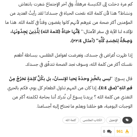
كم مرة دخلت إلى الكنيسة مرهقاً، وفي آخر الإجتماع شعرت بانتعاش
ونشاط؟ هذا لأن كلمة الله نفخت الحياة في جسدك! لقد رأيتُ العديد من
المؤمنين أكثر صحة من غيرهم لأنهم كانوا يقضون وقتاً في كلمة الله. هذا ما
تؤكده لنا الآية في سفر الأمثال:”
لِأنَّهَا حَيَاةٌ (كلمة الله) لِلَّذِينَ يَجِدُونَهَا،
وَصِحَّةٌ لِلجَسَدِ كُلِّهِ”
(أمثال
٤
:
٢٢
).
إذا ظهرت أعراض في جسدك، وتعرضت لعوامل الطقس، ببساطة أطعم
نفسك أكثر من كلمة الله، وسوف تجد الصحة تتدفّق في جسدك.
قال يسوع: “
ليس بالخُبزِ وحدَهُ يَحيا الإنسانُ، بل بكُلِّ كلِمَةٍ تخرُجُ مِنْ
فمِ اللهِ”
(متى ٤:٤)
.
إذا كان من المهم تناول الطعام كل يوم، فكم بالحري
التغذي من كلمة الله ؟ يريدنا يسوع أن نُدرك أننا بحاجة لكلمته أكثر من
الوجبات اليومية، هو خلقنا ويعلم ما تحتاج إليه أجسامنا.
الإنجيل
الكتاب المقدس
كلمة الله
0
961