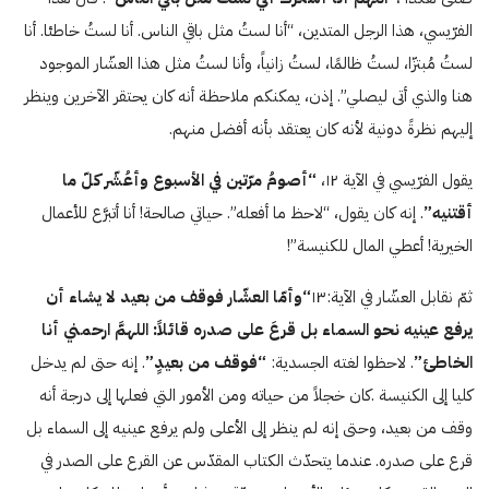
الفرّيسي، هذا الرجل المتدين، “أنا لستُ مثل باقي الناس. أنا لستُ خاطئا. أنا
لستُ مُبتزّا، لستُ ظالمًا، لستُ زانياً، وأنا لستُ مثل هذا العشّار الموجود
هنا والذي أتى ليصلي”. إذن، يمكنكم ملاحظة أنه كان يحتقر الآخرين وينظر
إليهم نظرةً دونية لأنه كان يعتقد بأنه أفضل منهم.
يقول الفرّيسي في الآية ۱۲،
“أصومُ مرّتين في الأسبوع وأعُشّر كلّ ما
أقتنيه”
. إنه كان يقول، “لاحظ ما أفعله”. حياتي صالحة! أنا أتبرَّع للأعمال
الخيرية! أعطي المال للكنيسة”!
ثمّ نقابل العشّار في الآية:۱٣
“وأمّا العشّار فوقف من بعيد لا يشاء أن
يرفع عينيه نحو السماء بل قرعَ على صدره قائلاً: اللهمَّ ارحمني أنا
الخاطئ”
. لاحظوا لغته الجسدية:
“فوقف من بعيدٍ”
. إنه حتى لم يدخل
كليا إلى الكنيسة .كان خجلاً من حياته ومن الأمور التي فعلها إلى درجة أنه
وقف من بعيد، وحتى إنه لم ينظر إلى الأعلى ولم يرفع عينيه إلى السماء بل
قرع على صدره. عندما يتحدّث الكتاب المقدّس عن القرع على الصدر في