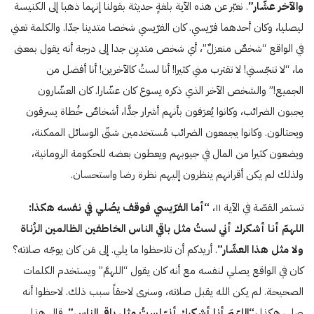
والآخر عشّار”
. نعبّر عن هذه الآية بلغةٍ حديثة بقولنا إنهما ذهبا إلى الكنيسة
ليصليا، وكان أحدهما فرّيسي. كان الفرّيسي شخصا متدينا جدّا. والكلمة تعني
في الواقع “شخصٌ منعزلٌ”، أي شخص متديِن جدا إلى درجة أنه يقول بمعنى
ما، “لا تنجّسني! لا تقترب مني كثيرا! أنا لستُ كالآخرين! أنا أفضل من
الجميع!” والشخص الآخر الذي ذكره يسوع كان عشّارا. كان العشّارون
يجبون الضرائب، وكانوا يُعرَفون بأنهم أشرار جدًّا، أشخاصٌ خُطاة يسرقون
ويحتالون. وكانوا يجمعون الضرائب مُستخدمين شتّى الوسائل الممكنة،
ويضعون كثيرا من المال في جيوبهم ويعطون بعضه للحكومة الرومانية،
ولذلك لم يكن أقرانهم ينظرون إليهم نظرة رضا واستحسان.
تستمر القصّة في الآية ۱۱،
“أما الفرّيسي فوقف يصُلي في نفسه هكذا:
اللهمّ أنا أشكرك أني لستُ مثل باقي الناس الخاطفين الظالمين الزُناة
ولا مثل هذا العشّار”
. أريدكم أن تلاحظوا ما يلي. إلى مَن كان يوجّه صلاته؟
كان في الواقع يصلي لنفسه مع أنه كان يقول “اللهمَّ” ويستخدم الكلمات
الصحيحة. لم يكن الله يقبل صلاته، وسنرى لاحقاً سبب ذلك. لاحظوا أنه
صلى هكذا ،
“اللهّمَ أنا أشكرك أنيّ لستُ مثل باقي الناس”
. قال هذا