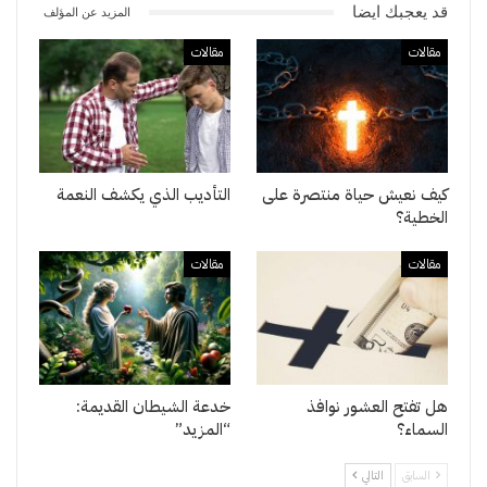
قد يعجبك ايضا
المزيد عن المؤلف
مقالات
مقالات
كيف نعيش حياة منتصرة على
التأديب الذي يكشف النعمة
الخطية؟
مقالات
مقالات
هل تفتح العشور نوافذ
خدعة الشيطان القديمة:
السماء؟
“المزيد”
السابق
التالي