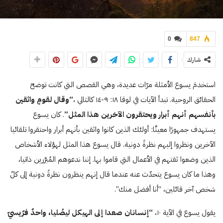
0
847
شارك
استخدمَ يسوع الأمثلة مرّات عديدة، وهي القصص التي كانت توضح
الحقائق الروحية. تبدأ الآيات في لوقا ۱٨: ۹-۱٤ كالتالي ،
“وقال لقومٍ واثقين
بأنفسهم أنهم أبرار ويحتقرون الآخرين هذا المثل”
. كان يسوع
يستهدف جمهورًا معينَّا: أولئك الذين كانوا واثقين بأنهم أبرار واحتقروا تلقائيا
الآخرين ونظروا إليهم نظرةً دونية. قال يسوع هذا المثل لهؤلاء الأشخاص
الذين وضعوا ثقتهم في الأعمال التي قاموا بها. إننا ندعوهم المُبرَّرين ذاتيا،
وهذا ما كان يسوع يتحدّث عنه عندما قال إنهم ينظرون نظرةً دونية إلى كلّ
شخص آخر قائلين، “أنا أفضل منك”.
يقول يسوع في الآية ۱٠،
“إنسانان صعدا إلى الهيكل ليصُليا، واحدٌ فرّيسيّ