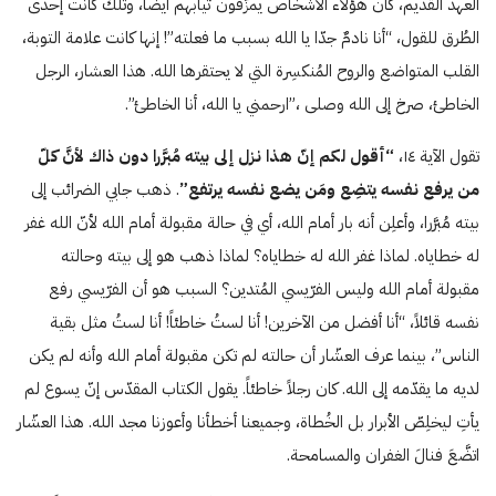
العهد القديم، كان هؤلاء الأشخاص يمزّقون ثيابهم أيضا، وتلك كانت إحدى
الطُرق للقول، “أنا نادمٌ جدّا يا الله بسبب ما فعلته”! إنها كانت علامة التوبة،
القلب المتواضع والروح المُنكسِرة التي لا يحتقرها الله. هذا العشار، الرجل
الخاطئ، صرخ إلى الله وصلى ،”ارحمني يا الله، أنا الخاطئ”.
تقول الآية ۱٤،
“أقول لكم إنّ هذا نزل إلى بيته مُبرَّرا دون ذاك لأنَّ كلّ
من يرفع نفسه يتضِع ومَن يضع نفسه يرتفع”
. ذهب جابي الضرائب إلى
بيته مُبرَّرا، وأعلِن أنه بار أمام الله، أي في حالة مقبولة أمام الله لأنّ الله غفر
له خطاياه. لماذا غفر الله له خطاياه؟ لماذا ذهب هو إلى بيته وحالته
مقبولة أمام الله وليس الفرّيسي المُتدين؟ السبب هو أن الفرّيسي رفع
نفسه قائلاً، “أنا أفضل من الآخرين! أنا لستُ خاطئاً! أنا لستُ مثل بقية
الناس”، بينما عرف العشّار أن حالته لم تكن مقبولة أمام الله وأنه لم يكن
لديه ما يقدّمه إلى الله. كان رجلاً خاطئاً. يقول الكتاب المقدّس إنّ يسوع لم
يأتِ ليخلِصّ الأبرار بل الخُطاة، وجميعنا أخطأنا وأعوزنا مجد الله. هذا العشّار
اتضَّعَ فنالَ الغفران والمسامحة.