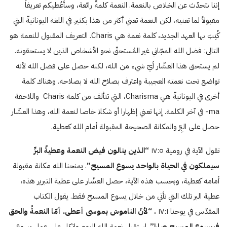
إننا نتحدّث عن الخلاص بالنعمة. النعمة كلمةٌ رائعة، وسأعُطيكم تعريفاً
مقبولاً لما تعنيه، لكن النعمة تعني أكثر من هذا بكثير. في اللغة اليونانيةّ التي
كُتِبَ بها العهد الجديد، كلمة نعمة هي Charis. التعريف المقبول للنعمة هو
التالي: فضل الله المجّاني غير المُستحقّ نحو الأشخاص الذين لا يستحقونه.
لم يستحق هذا العشّار أيّ شيء من الله، لكنه حصل على فضل الله لأنه
تواضع تحت نعمته العجيبة واعترف بصلاح الله لا بصلاحه. وهناك كلمة
أخرى في اليونانيةّ هي Charisma، التي تتألف من كلمة Charis واللاحقة
ma- في آخر الكلمة. إنها تعني إظهارا أو شكلا خاصا لنعمة الله، وهذا العشّار
حصل على البِرّ والمكانة الصحيحة المقبولة أمام الله كعطية.
تقول الآية في رومية ۱۷:٥
“الذين ينالون فيض النعمة وعطيةّ البرِّ
سيملكون في الحياة بالواحد يسوع المسيح”
. يمنحنا الله مكانة مقبولة
أمامه كعطية، وبحسب هذه الآية، حصل العشّار على عطية التبرير هذه،
عطية البر تلك التي تأتي من خلال يسوع المسيح فقط. يقول الكتاب
المقدّس في يوحنا ۱۷:۱ ،
“لأنّ الناموسَ بموسى أعطى. أمّا النعمةُ والحق
فبيسوع المسيح صارا”
. استقبل نعمة الله اليوم واتكل على عمل يسوع