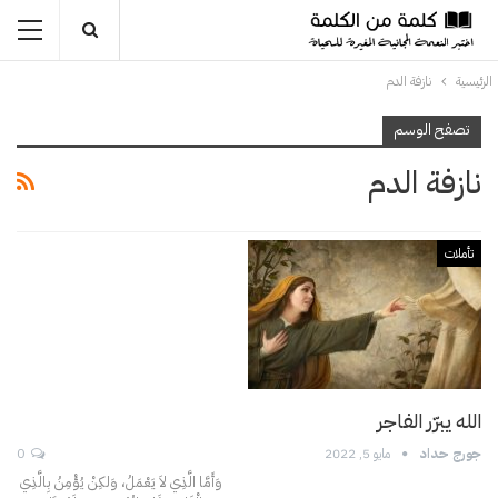
الرئيسية
نازفة الدم
تصفح الوسم
نازفة الدم
تأملات
الله يبرّر الفاجر
جورج حداد
مايو 5, 2022
0
وَأَمَّا الَّذِي لاَ يَعْمَلُ، وَلكِنْ يُؤْمِنُ بِالَّذِي