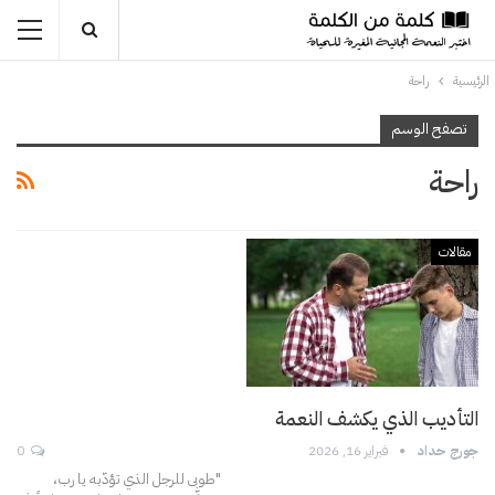
الرئيسية
راحة
تصفح الوسم
راحة
مقالات
التأديب الذي يكشف النعمة
جورج حداد
فبراير 16, 2026
0
"طوبى للرجل الذي تؤدّبه يا رب،