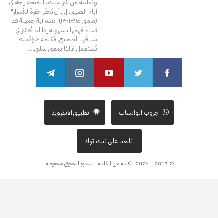
وتعلّمه من شريعتك، لتمنحه راحةً في
أيام الضيق، إلى أن تُحفَر حفرةٌ للأشرار"
(مزمور ١٢:٩٤-١٣).
هذه آية جميلة قد
يُساء فهمها بسهولة إذا لم تُفسَّر في
سياقها الصحيح. فكلمة «يؤدّب»
تُستعمل غالبًا بمعنى سلبي
…
جروب الواتساب
تطبيق الاندرويد
تابعنا على تيك توك
© 2013 - 2026 | كلمة من الكلمة - جميع الحقوق محفوظة.