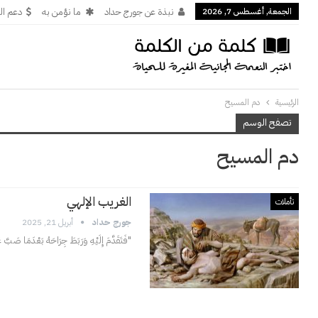
الجمعة, أغسطس 7, 2026
نبذة عن جورج حداد
ما نؤمن به
دعم ال
الرئيسية
دم المسيح
تصفح الوسم
دم المسيح
الغريب الإلهي
تأملات
جورج حداد
أبريل 21, 2025
"فَتَقَدَّمَ إِلَيْهِ وَرَبَطَ جِرَاحَهُ بَعْدَمَا صَبَّ عَلَيْ