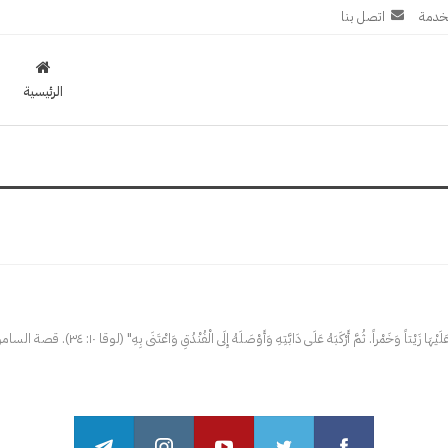
خدمة
اتصل بنا
الرئيسية
هَا زَيْتاً وَخَمْراً. ثُمَّ أَرْكَبَهُ عَلَى دَابَّتِهِ وَأَوْصَلَهُ إِلَى الْفُنْدُقِ وَاعْتَنَى بِهِ" (لوقا ۱٠: ٣٤).
قصة السامري