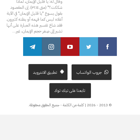
وقال له: يا قليل الإيمان، لماذا
شككت؟" (متى ٣١:١٤).
إن المقصود
بقول يسوع "يا قليل الإيمان" في الآية
أعلاه ليس كما فهمه أو يظنه كثيرون.
فقد شاع تفسير هذه العبارة على أنها
تشير إلى صِغر حجم الإيمان، غير
…
جروب الواتساب
تطبيق الاندرويد
تابعنا على تيك توك
© 2013 - 2026 | كلمة من الكلمة - جميع الحقوق محفوظة.