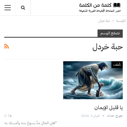
الرئيسية
حبة خردل
تصفح الوسم
حبة خردل
تأملات
يا قليل الإيمان
جورج حداد
فبراير 3, 2026
0
"ففي الحال مدَّ يسوع يده وأمسك به