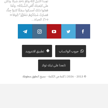
تعِبنا اللَّيلَ كُلَّهُ ولَمْ نأخُذْ شَيئًا. ولكن
علَى كلِمَتِكَ أُلقي الشَّبَكَةَ». ولَمّا
فعَلوا ذلكَ أمسَكوا سمَكًا كثيرًا جِدًّا،
فصارَتْ شَبَكَتُهُمْ تتَخَرَّقُ" (لوقا ٥:
٥-٦).
الحياة
…
جروب الواتساب
تطبيق الاندرويد
تابعنا على تيك توك
© 2013 - 2026 | كلمة من الكلمة - جميع الحقوق محفوظة.