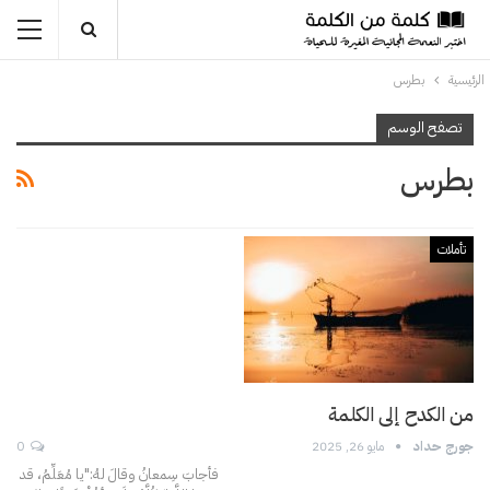
الرئيسية
بطرس
تصفح الوسم
بطرس
تأملات
من الكدح إلى الكلمة
جورج حداد
مايو 26, 2025
0
فأجابَ سِمعانُ وقالَ لهُ:"يا مُعَلِّمُ، قد