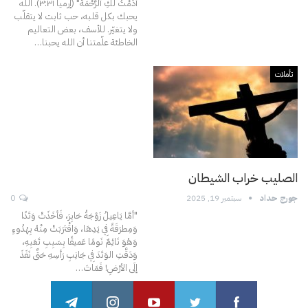
أَدَمْتُ لَكِ ٱلرَّحْمَةَ" (إرميا ٣:٣۱).
الله
يحبك بكل قلبه، حب ثابت لا يتقلّب
ولا يتغيّر. للأسف، بعض التعاليم
الخاطئة علّمتنا أن الله يحبنا
…
تأملات
الصليب خراب الشيطان
جورج حداد
سبتمبر 19, 2025
0
"أمَّا يَاعِيلُ زَوْجَةُ حَابِرَ، فَأخَذَتْ وَتَدًا
وَمِطرَقَةً فِي يَدِهَا، وَاقْتَرَبَتْ مِنْهُ بِهُدُوءٍ
وَهُوَ نَائِمٌ نَومًا عَميقًا بِسَبِبِ تَعَبِهِ،
وَدَقَّتِ الوَتَدَ فِي جَانِبِ رَأسِهِ حَتَّى نَفَذَ
إلَى الأرْضِ! فَمَاتَ
…