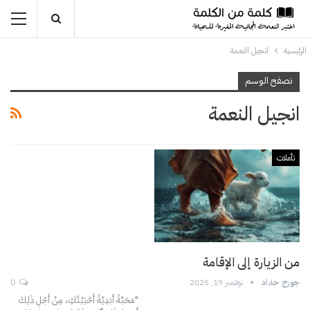
الرئيسية
انجيل النعمة
تصفح الوسم
انجيل النعمة
تأملات
من الزيارة إلى الإقامة
جورج حداد
نوفمبر 19, 2025
0
"مَحَبَّةً أَبَدِيَّةً أَحْبَبْتُكِ، مِنْ أَجْلِ ذَلِكَ