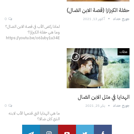
حفلة الكيزازا (قصة الابن الضال)
جورج حداد
أكتوبر 13, 2021
0
لماذا ركض الأب في قصة الابن الضال؟
وما هي حفلة الكيزازا؟
https://youtu.be/o6Iuby1u34E
عظات
الهدايا في مثل الابن الضال
جورج حداد
يناير 25, 2021
0
ما هي الهدايا التي قدمها الأب لابنه
الذي كان ضالا؟