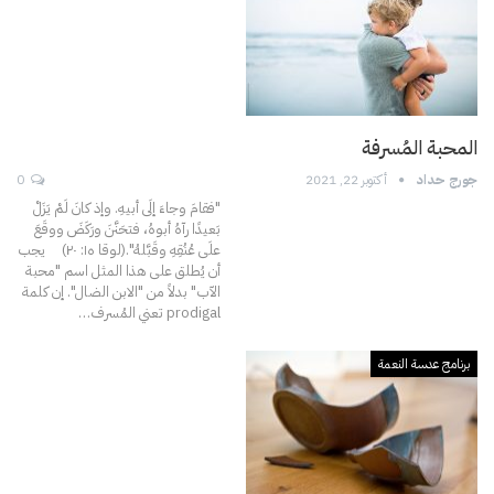
المحبة المُسرفة
جورج حداد
أكتوبر 22, 2021
0
"فقامَ وجاءَ إلَى أبيهِ. وإذ كانَ لَمْ يَزَلْ
بَعيدًا رآهُ أبوهُ، فتحَنَّنَ ورَكَضَ ووقَعَ
علَى عُنُقِهِ وقَبَّلهُ".(لوقا ە١: ۲٠)
يجب
أن يُطلق على هذا المثل اسم "محبة
الآب" بدلاً من "الابن الضال". إن كلمة
prodigal تعني المُسرف
…
برنامج عدسة النعمة