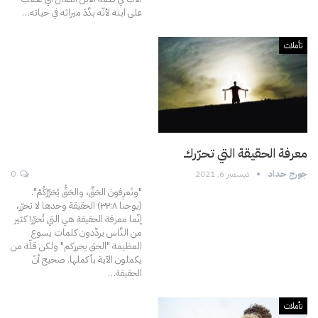
على ابنه لأنّه بدَّدَ ميراثه في حياته
…
تأملات
معرفة الحقيقة التي تحرّرك
جورج حداد
ديسمبر 6, 2021
0
"وتَعرِفونَ الحَقَّ، والحَقُّ يُحَرِّرُكُمْ".
(يوحنا ۳۲:٨)
الحقيقة وحدها لا تحرّر،
إنّما معرفة الحقيقة هي التي تُحرِّر!
كثير
من النَّاس يردِّدون كلمات يسوع
العظيمة "الحق يحرركم" ولكن قلّة من
يكملون الآية بأكملها. صحيح أنّ
الحقيقة
…
تأملات