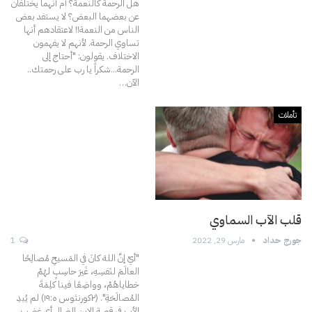
هل الرحمة كالنعمة؟ أم أنهما يختلفان
عن بعضهما البعض؟
لا يستفد بعض
الناس من النعمة!! لاعتقادهم أنها
تساوي الرحمة. لأنهم لا يفهمون
الاختلاف. يقولون: "أحتاج إلى
الرحمة...شكراً يا رب على رحمتك..
الآن
…
تأملات
قلب الآب السماوي
جورج حداد
مارس 29, 2022
1
"أيْ إنَّ اللهَ كانَ في المَسيحِ مُصالِحًا
العالَمَ لنَفسِهِ، غَيرَ حاسِبٍ لهُمْ
خطاياهُمْ، وواضِعًا فينا كلِمَةَ
المُصالَحَةِ". (٢كورنثوس ە:۱۹)
لم يُبدِ
الأب في قصة الابن الضال أي غضب